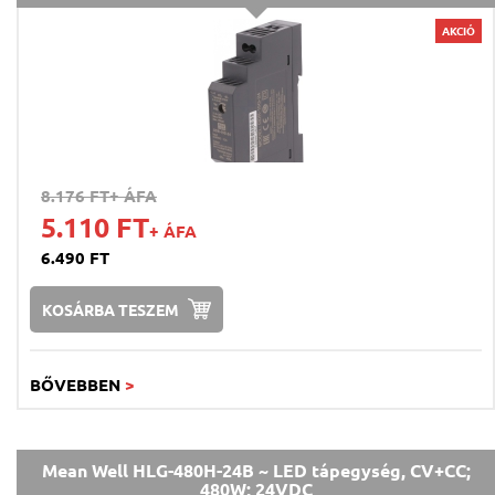
AKCIÓ
8.176 FT
+ ÁFA
5.110 FT
+ ÁFA
6.490 FT
KOSÁRBA TESZEM
BŐVEBBEN
>
Mean Well HLG-480H-24B ~ LED tápegység, CV+CC;
480W; 24VDC