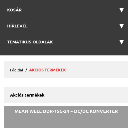
▾
KOSÁR
▾
HÍRLEVÉL
▾
TEMATIKUS OLDALAK
AKCIÓS TERMÉKEK
Főoldal
Akciós termékek
MEAN WELL DDR-15G-24 ~ DC/DC KONVERTER