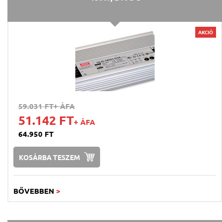
AKCIÓ
59.031 FT
+ ÁFA
51.142 FT
+ ÁFA
64.950 FT
KOSÁRBA TESZEM
BŐVEBBEN
>