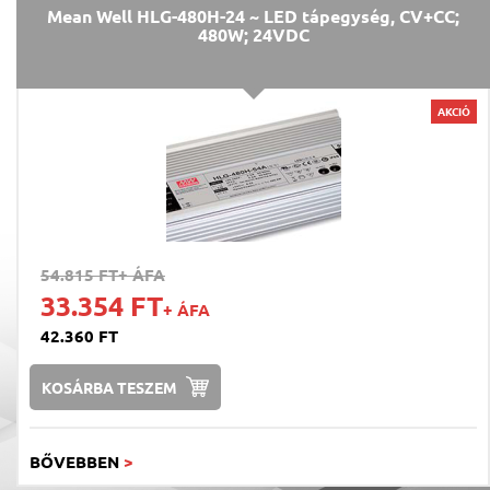
Mean Well HLG-480H-24 ~ LED tápegység, CV+CC;
480W; 24VDC
AKCIÓ
54.815 FT
+ ÁFA
33.354 FT
+ ÁFA
42.360 FT
KOSÁRBA TESZEM
BŐVEBBEN
>