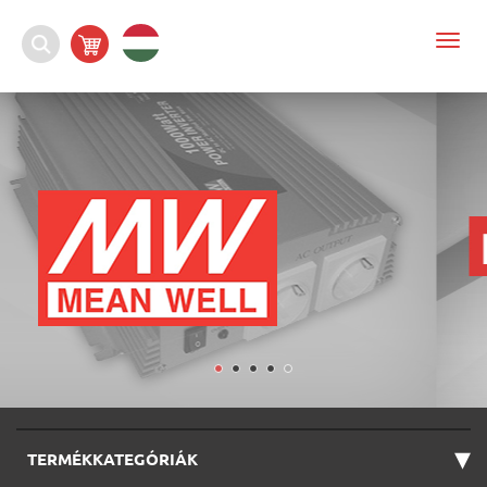
Togg
navi
▾
TERMÉKKATEGÓRIÁK