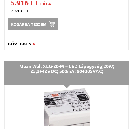
5.916 FT
+ ÁFA
7.513 FT
KOSÁRBA TESZEM
BŐVEBBEN
>
Mean Well XLG-20-M ~ LED tápegység;20W;
25,2÷42VDC; 500mA; 90÷305VAC;