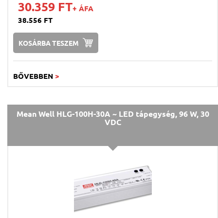
3500mA [2]
30.359 FT
+ ÁFA
4000mA [1]
38.556 FT
4150...8300mA [1]
5000mA [1]
6250mA [1]
KOSÁRBA TESZEM
8000...16000mA [1]
8000mA [1]
12500mA [1]
BŐVEBBEN
>
Mean Well HLG-100H-30A ~ LED tápegység, 96 W, 30
VDC