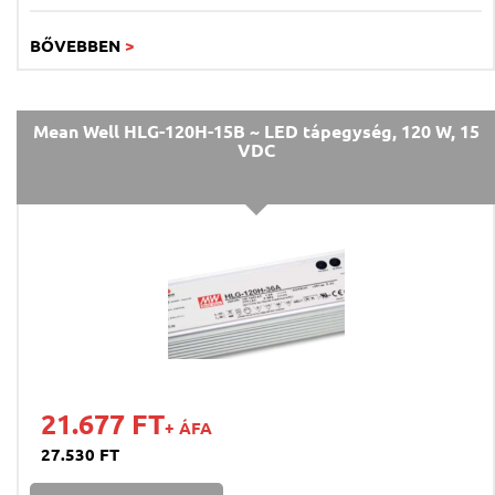
BŐVEBBEN
>
Mean Well HLG-120H-15B ~ LED tápegység, 120 W, 15
VDC
21.677 FT
+ ÁFA
27.530 FT