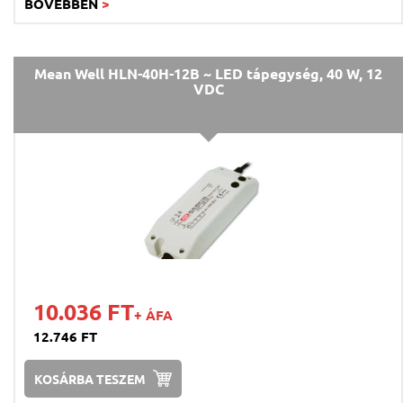
BŐVEBBEN
>
Mean Well HLN-40H-12B ~ LED tápegység, 40 W, 12
VDC
10.036 FT
+ ÁFA
12.746 FT
KOSÁRBA TESZEM