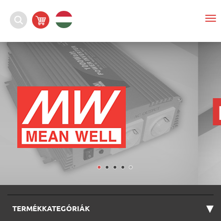
To
na
▾
TERMÉKKATEGÓRIÁK