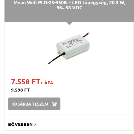
Mean Well PLD-25-350B ~ LED tápegység, 20.3 W,
36...58 VDC
7.558 FT
+ ÁFA
9.598 FT
KOSÁRBA TESZEM
BŐVEBBEN
>