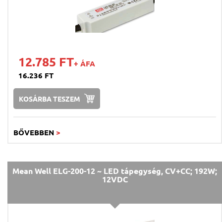
12.785 FT
+ ÁFA
16.236 FT
KOSÁRBA TESZEM
BŐVEBBEN
>
Mean Well ELG-200-12 ~ LED tápegység, CV+CC; 192W;
12VDC