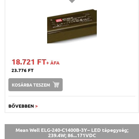
18.721 FT
+ ÁFA
23.776 FT
KOSÁRBA TESZEM
BŐVEBBEN
>
Mean Well ELG-240-C1400B-3Y~ LED tápegység;
239.4W; 86...171VDC