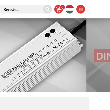
0
HUF