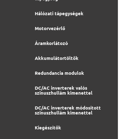
Hálózati tápegységek
Motorvezérlő
Áramkorlátozó
Akkumulátortöltők
Redundancia modulok
DC/AC inverterek valós
szinuszhullám kimenettel
DC/AC inverterek módosított
szinuszhullám kimenettel
Kiegészítők