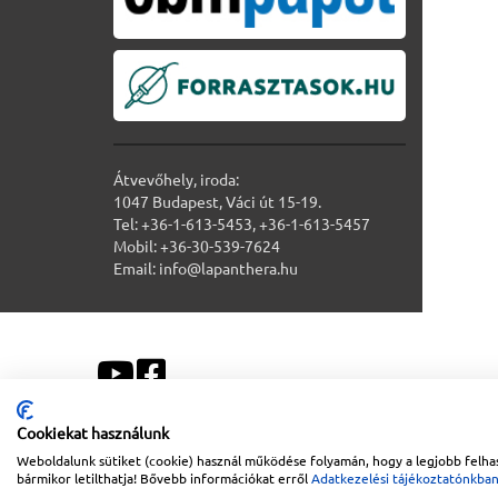
Átvevőhely, iroda:
1047 Budapest, Váci út 15-19.
Tel: +36-1-613-5453, +36-1-613-5457
Mobil: +36-30-539-7624
Email: info@lapanthera.hu
Cookiekat használunk
Weboldalunk sütiket (cookie) használ működése folyamán, hogy a legjobb felhas
Sitemap
|
Impresszum
bármikor letilthatja! Bővebb információkat erről
Adatkezelési tájékoztatónkba