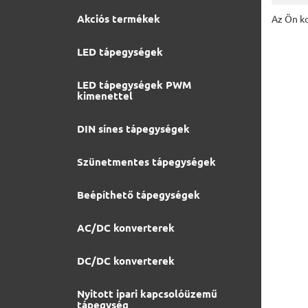
Akciós termékek
Az Ön ko
LED tápegységek
LED tápegységek PWM
kimenettel
DIN sínes tápegységek
Szünetmentes tápegységek
Beépíthető tápegységek
AC/DC konverterek
DC/DC konverterek
Nyitott ipari kapcsolóüzemű
tápegység