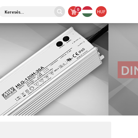
0
HUF