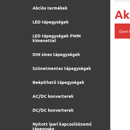
Akciós termékek
Ak
LED tápegységek
Ezen 
LED tápegységek PWM
kimenettel
DIN sínes tápegységek
Szünetmentes tápegységek
Beépíthető tápegységek
AC/DC konverterek
DC/DC konverterek
Nyitott ipari kapcsolóüzemű
tápegység