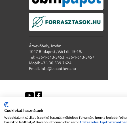
Átvevőhely, iroda:
1047 Budapest, Váci út 15-19.
Tel: +36-1-613-5453, +36-1-613-5457
Mobil: +36-30-539-7624
Email: info@lapanthera.hu
Cookiekat használunk
Weboldalunk sütiket (cookie) használ működése folyamán, hogy a legjobb felhas
Sitemap
|
Impresszum
bármikor letilthatja! Bővebb információkat erről
Adatkezelési tájékoztatónkba