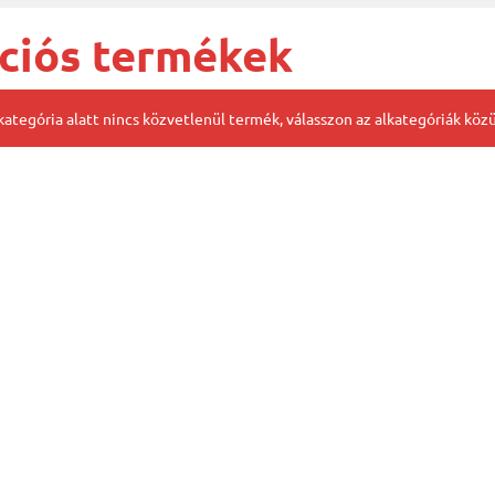
ciós termékek
kategória alatt nincs közvetlenül termék, válasszon az alkategóriák közü