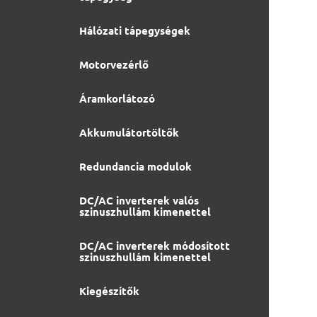
Hálózati tápegységek
Motorvezérlő
Áramkorlátozó
Akkumulátortöltők
Redundancia modulok
DC/AC inverterek valós
szinuszhullám kimenettel
DC/AC inverterek módosított
szinuszhullám kimenettel
Kiegészítők