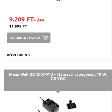
9.209 FT
+ ÁFA
11.695 FT
KOSÁRBA TESZEM
BŐVEBBEN
>
Mean Well GE12I07-P1J ~ Hálózati tápegység, 10 W,
7.5 VDC