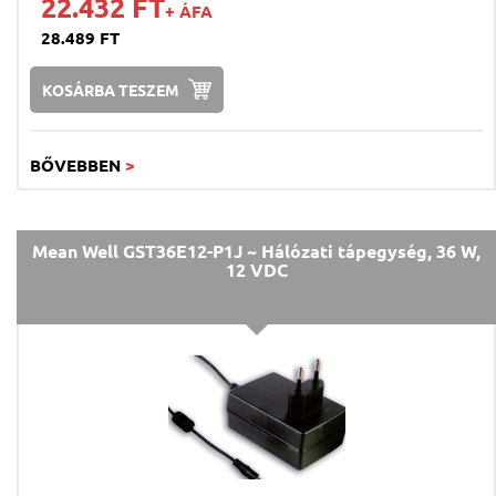
22.432 FT
+ ÁFA
28.489 FT
KOSÁRBA TESZEM
BŐVEBBEN
>
Mean Well GST36E12-P1J ~ Hálózati tápegység, 36 W,
12 VDC