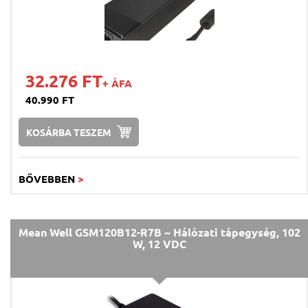
32.276 FT
+ ÁFA
40.990 FT
KOSÁRBA TESZEM
BŐVEBBEN
>
Mean Well GSM120B12-R7B ~ Hálózati tápegység, 102
W, 12 VDC