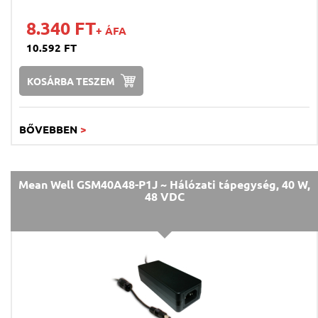
8.340 FT
+ ÁFA
10.592 FT
KOSÁRBA TESZEM
BŐVEBBEN
>
Mean Well GSM40A48-P1J ~ Hálózati tápegység, 40 W,
48 VDC