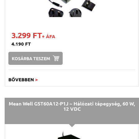
3.299 FT
+ ÁFA
4.190 FT
KOSÁRBA TESZEM
BŐVEBBEN
>
Mean Well GST60A12-P1J ~ Hálózati tápegység, 60 W,
12 VDC