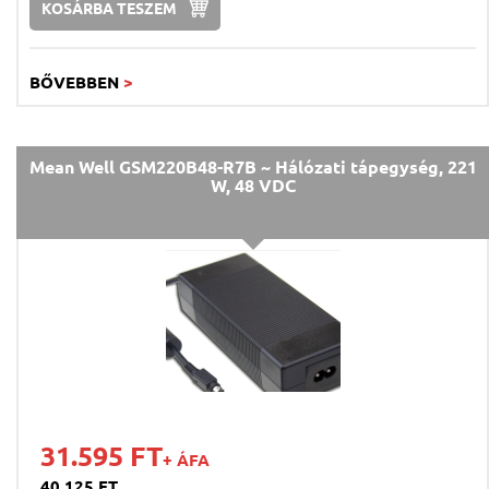
KOSÁRBA TESZEM
BŐVEBBEN
>
Mean Well GSM220B48-R7B ~ Hálózati tápegység, 221
W, 48 VDC
31.595 FT
+ ÁFA
40.125 FT