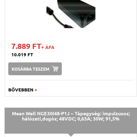
7.889 FT
+ ÁFA
10.019 FT
KOSÁRBA TESZEM
BŐVEBBEN
>
Mean Well NGE30I48-P1J ~ Tápegység: impulzusos;
hálózati,dugós; 48VDC; 0,63A; 30W; 91,5%