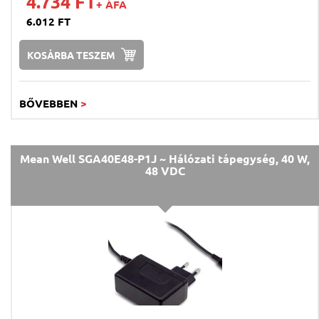
4.734 FT
+ ÁFA
6.012 FT
KOSÁRBA TESZEM
BŐVEBBEN
>
Mean Well SGA40E48-P1J ~ Hálózati tápegység, 40 W,
48 VDC