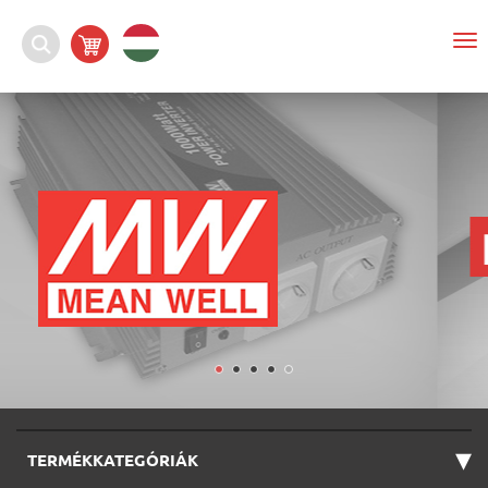
To
na
▾
TERMÉKKATEGÓRIÁK