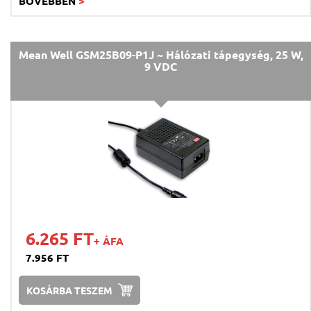
BŐVEBBEN
>
Mean Well GSM25B09-P1J ~ Hálózati tápegység, 25 W,
9 VDC
6.265 FT
+ ÁFA
7.956 FT
KOSÁRBA TESZEM