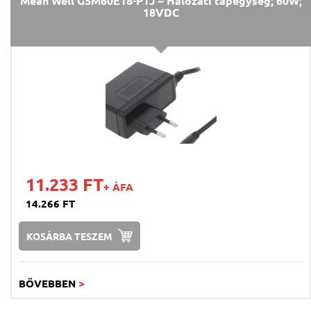
Mean Well GSM60E18-P1J ~ Hálózati tápegység; 60W;
18VDC
11.233 FT
+ ÁFA
14.266 FT
KOSÁRBA TESZEM
BŐVEBBEN
>