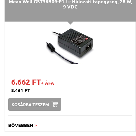
Mean Well GST36B09-P1J ~ Hálózati tápegység, 28 W,
9 VDC
6.662 FT
+ ÁFA
8.461 FT
KOSÁRBA TESZEM
BŐVEBBEN
>