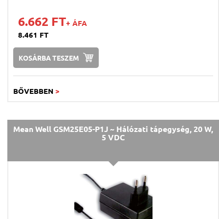
6.662 FT
+ ÁFA
8.461 FT
KOSÁRBA TESZEM
BŐVEBBEN
>
Mean Well GSM25E05-P1J ~ Hálózati tápegység, 20 W,
5 VDC