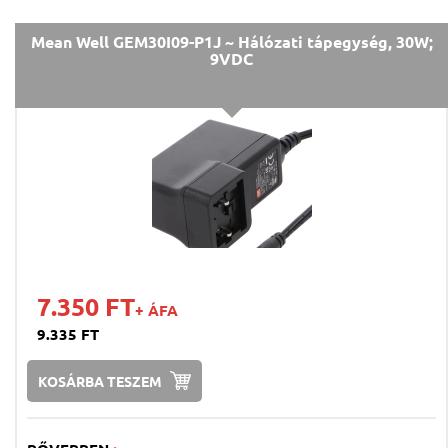
Mean Well GEM30I09-P1J ~ Hálózati tápegység, 30W;
9VDC
7.350 FT
+ ÁFA
9.335 FT
KOSÁRBA TESZEM