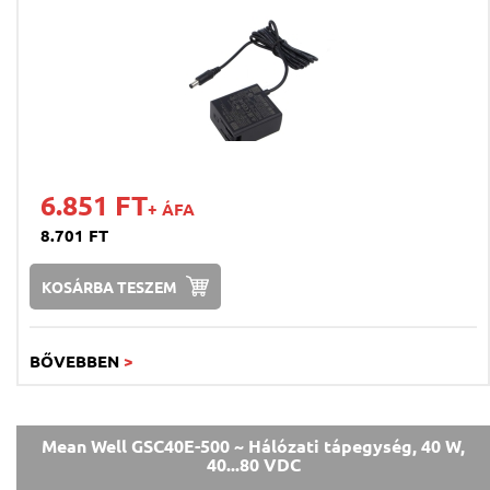
6.851 FT
+ ÁFA
8.701 FT
KOSÁRBA TESZEM
BŐVEBBEN
>
Mean Well GSC40E-500 ~ Hálózati tápegység, 40 W,
40...80 VDC