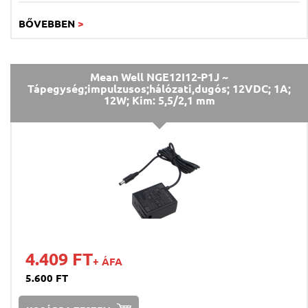
BŐVEBBEN
>
Mean Well NGE12I12-P1J ~
Tápegység;impulzusos;hálózati,dugós; 12VDC; 1A;
12W; Kim: 5,5/2,1 mm
4.409 FT
+ ÁFA
5.600 FT