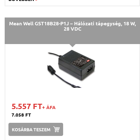
Mean Well GST18B28-P1J ~ Hálózati tápegység, 18 W,
28 VDC
5.557 FT
+ ÁFA
7.058 FT
KOSÁRBA TESZEM