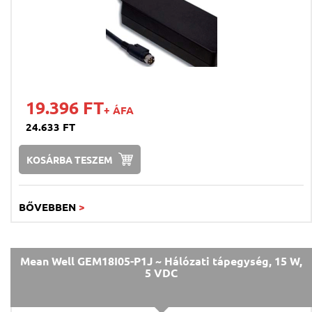
19.396 FT
+ ÁFA
24.633 FT
KOSÁRBA TESZEM
BŐVEBBEN
>
Mean Well GEM18I05-P1J ~ Hálózati tápegység, 15 W,
5 VDC