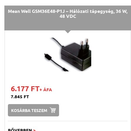
Mean Well GSM36E48-P1J ~ Hálózati tápegység, 36 W,
48 VDC
6.177 FT
+ ÁFA
7.845 FT
KOSÁRBA TESZEM
BŐVEBBEN
>