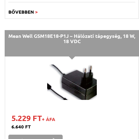
BŐVEBBEN
>
Mean Well GSM18E18-P1J ~ Hálózati tápegység, 18 W,
18 VDC
5.229 FT
+ ÁFA
6.640 FT