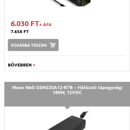
6.030 FT
+ ÁFA
7.658 FT
KOSÁRBA TESZEM
BŐVEBBEN
>
Mean Well GSM220A12-R7B ~ Hálózati tápegység;
180W, 12VDC