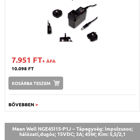
7.951 FT
+ ÁFA
10.098 FT
KOSÁRBA TESZEM
BŐVEBBEN
>
Mean Well NGE45I15-P1J ~ Tápegység: impulzusos;
hálózati,dugós; 15VDC; 3A; 45W; Kim: 5,5/2,1