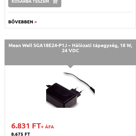
KOSÁRBA TESZEM
BŐVEBBEN
>
Mean Well SGA18E24-P1J ~ Hálózati tápegység, 18 W,
24 VDC
6.831 FT
+ ÁFA
8.675 FT