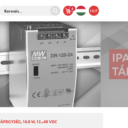
0
HUF
PEGYSÉG, 16.8 W, 12...48 VDC