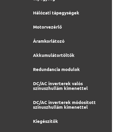
Hálózati tápegységek
Motorvezérlő
Áramkorlátozó
Akkumulátortöltők
Redundancia modulok
DC/AC inverterek valós
szinuszhullám kimenettel
DC/AC inverterek módosított
szinuszhullám kimenettel
Kiegészítők