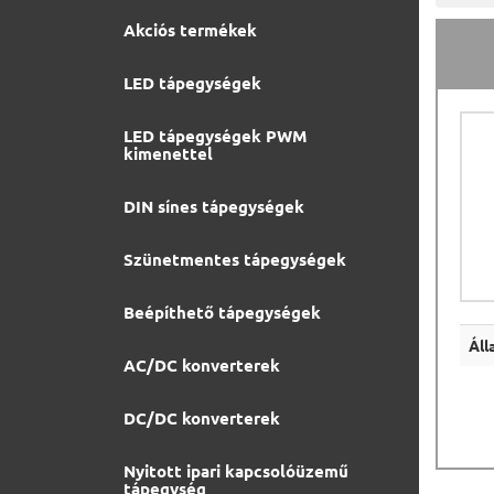
Akciós termékek
LED tápegységek
LED tápegységek PWM
kimenettel
DIN sínes tápegységek
Szünetmentes tápegységek
Beépíthető tápegységek
Áll
AC/DC konverterek
DC/DC konverterek
Nyitott ipari kapcsolóüzemű
tápegység