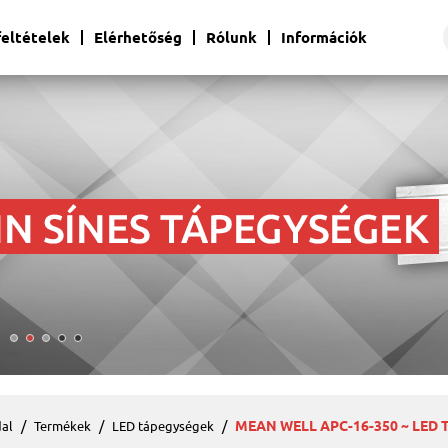
 feltételek
Elérhetőség
Rólunk
Információk
MEAN WELL APC-16-350 ~ LED TÁ
al
Termékek
LED tápegységek