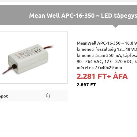
Mean Well APC-16-350 ~ LED tápegysé
MeanWell APC-16-350 ~ 16.8 
kimeneti feszültség 12...48 V
kimeneti áram 350 mA; tápfes
90...264 VAC, 127...370 VDC; 
méretek 77x40x29 mm
2.281 FT
+ ÁFA
2.897 FT
Új
apot