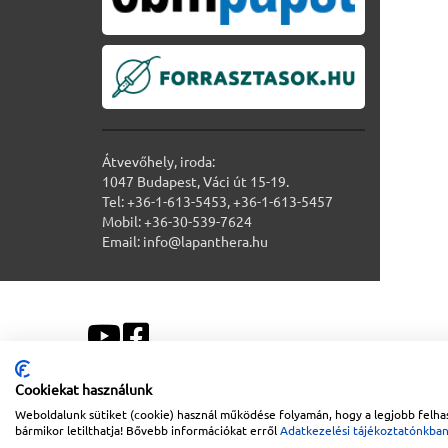
Átvevőhely, iroda:
1047 Budapest, Váci út 15-19.
Tel: +36-1-613-5453, +36-1-613-5457
Mobil: +36-30-539-7624
Email: info@lapanthera.hu
Cookiekat használunk
Weboldalunk sütiket (cookie) használ működése folyamán, hogy a legjobb felhas
Sitemap
|
Impresszum
bármikor letilthatja! Bővebb információkat erről
Adatkezelési tájékoztatónkba