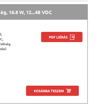
g, 16.8 W, 12...48 VDC
W;
PDF LEÍRÁS
DC;
zültség
külső
KOSÁRBA TESZEM