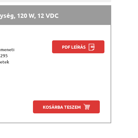
ység, 120 W, 12 VDC
;
PDF LEÍRÁS
imeneti
.295
retek
KOSÁRBA TESZEM