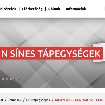
 feltételek
Elérhetőség
Rólunk
Információk
MEAN WELL ELG-150-12 ~ LED T
al
Termékek
LED tápegységek