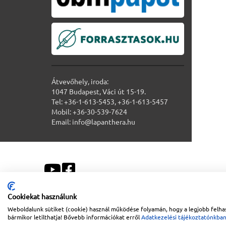
Átvevőhely, iroda:
1047 Budapest, Váci út 15-19.
Tel: +36-1-613-5453, +36-1-613-5457
Mobil: +36-30-539-7624
Email: info@lapanthera.hu
Cookiekat használunk
Weboldalunk sütiket (cookie) használ működése folyamán, hogy a legjobb felhas
Sitemap
|
Impresszum
bármikor letilthatja! Bővebb információkat erről
Adatkezelési tájékoztatónkba