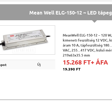
Mean Well ELG-150-12 ~ LED tápeg
MeanWell ELG-150-12 ~ 120 W
kimeneti feszültség 12 VDC; k
áram 10 A; tápfeszültség 180..
VAC, 255...417 VDC; külső mé
219x63x35.5 mm
15.268 FT
+ ÁFA
Új
apot
19.390 FT