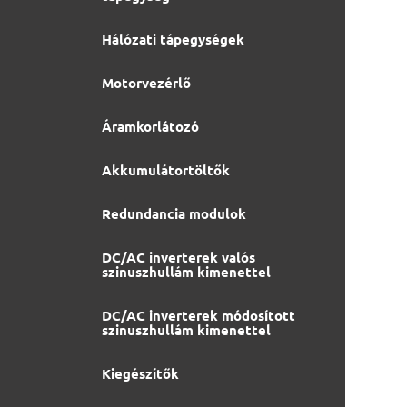
Hálózati tápegységek
Motorvezérlő
Áramkorlátozó
Akkumulátortöltők
Redundancia modulok
DC/AC inverterek valós
szinuszhullám kimenettel
DC/AC inverterek módosított
szinuszhullám kimenettel
Kiegészítők