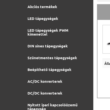
Akciós termékek
LED tápegységek
LED tápegységek PWM
kimenettel
DIN sínes tápegységek
Szünetmentes tápegységek
Áll
Beépíthető tápegységek
AC/DC konverterek
DC/DC konverterek
Nyitott ipari kapcsolóüzemű
tápegység