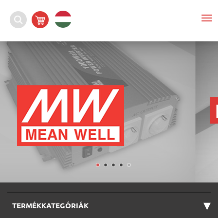
To
nav
▾
TERMÉKKATEGÓRIÁK