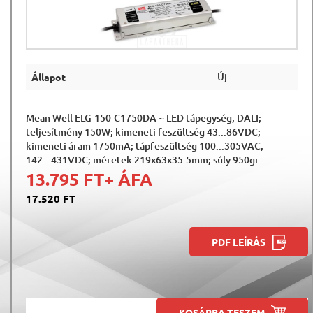
Új
Állapot
Mean Well ELG-150-C1750DA ~ LED tápegység, DALI;
teljesítmény 150W; kimeneti feszültség 43...86VDC;
kimeneti áram 1750mA; tápfeszültség 100...305VAC,
142...431VDC; méretek 219x63x35.5mm; súly 950gr
13.795 FT
+ ÁFA
17.520 FT
PDF LEÍRÁS
KOSÁRBA TESZEM