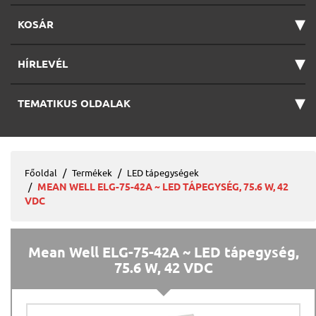
▾
KOSÁR
▾
HÍRLEVÉL
▾
TEMATIKUS OLDALAK
Főoldal
Termékek
LED tápegységek
MEAN WELL ELG-75-42A ~ LED TÁPEGYSÉG, 75.6 W, 42
VDC
Mean Well ELG-75-42A ~ LED tápegység,
75.6 W, 42 VDC