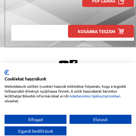
PDF LEÍRÁS
KOSÁRBA TESZEM
Cookiekat használunk
Weboldalunk sütiket (cookie) használ működése folyamán, hogy a legjobb
Sitemap
|
Impresszum
felhasználói élményt nyújthassa Önnek. A sütik használatát bármikor
letilthatja! Bővebb információkat erről
Adatkezelési tájékoztatónkban
Copyright © 2026
Lapanthera Kft.
Webbolt |
1047
Budapest
,
Váci út 15-19.
|
+36-30/539-
olvashat.
76-24
|
+36-1-613-5453
|
www.lapanthera.hu
Webbolt | webdesign és implementáció:
Webdream
Elfogad
Elutasít
Egyedi beállítások