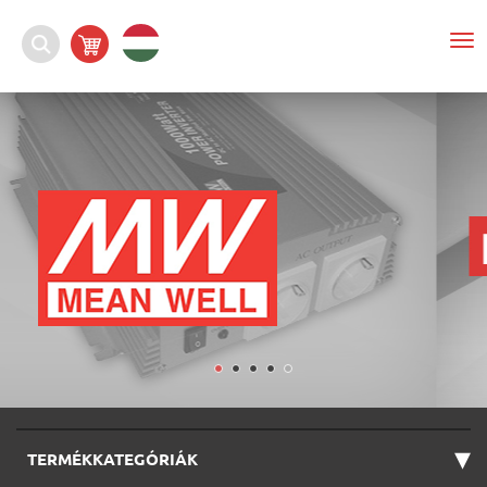
To
nav
▾
TERMÉKKATEGÓRIÁK