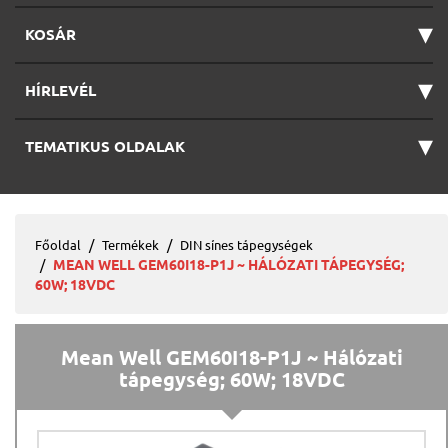
▾
KOSÁR
▾
HÍRLEVÉL
▾
TEMATIKUS OLDALAK
Főoldal
Termékek
DIN sínes tápegységek
MEAN WELL GEM60I18-P1J ~ HÁLÓZATI TÁPEGYSÉG;
60W; 18VDC
Mean Well GEM60I18-P1J ~ Hálózati
tápegység; 60W; 18VDC