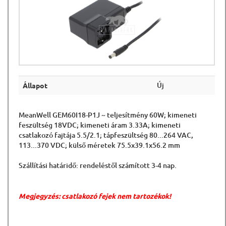
Új
Állapot
MeanWell GEM60I18-P1J ~ teljesítmény 60W; kimeneti
feszültség 18VDC; kimeneti áram 3.33A; kimeneti
csatlakozó fajtája 5.5/2.1; tápfeszültség 80...264 VAC,
113...370 VDC; külső méretek 75.5x39.1x56.2 mm
Szállítási határidő: rendeléstől számított 3-4 nap.
Megjegyzés: csatlakozó fejek nem tartozékok!