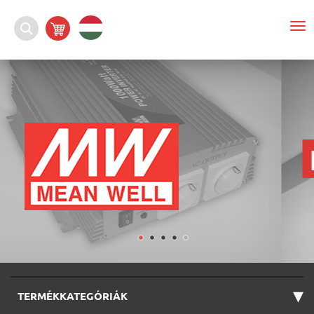
To
nav
▾
TERMÉKKATEGÓRIÁK