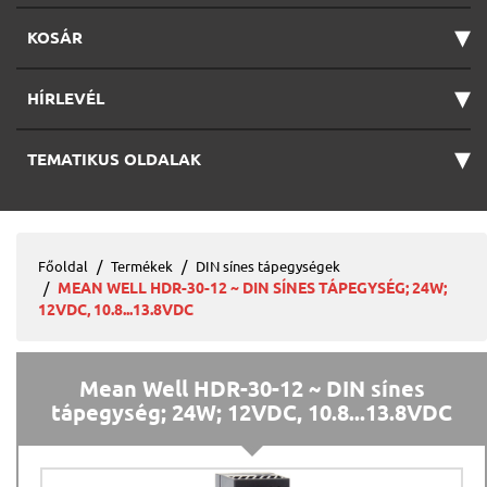
▾
KOSÁR
▾
HÍRLEVÉL
▾
TEMATIKUS OLDALAK
Főoldal
Termékek
DIN sínes tápegységek
MEAN WELL HDR-30-12 ~ DIN SÍNES TÁPEGYSÉG; 24W;
12VDC, 10.8...13.8VDC
Mean Well HDR-30-12 ~ DIN sínes
tápegység; 24W; 12VDC, 10.8...13.8VDC