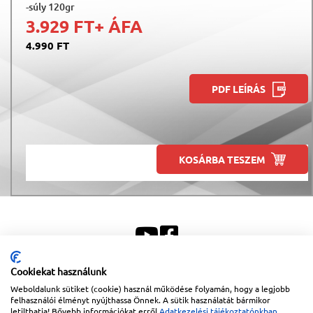
-súly 120gr
3.929 FT
+ ÁFA
4.990 FT
PDF LEÍRÁS
KOSÁRBA TESZEM
Cookiekat használunk
Weboldalunk sütiket (cookie) használ működése folyamán, hogy a legjobb
Sitemap
|
Impresszum
felhasználói élményt nyújthassa Önnek. A sütik használatát bármikor
letilthatja! Bővebb információkat erről
Adatkezelési tájékoztatónkban
Copyright © 2026
Lapanthera Kft.
Webbolt |
1047
Budapest
,
Váci út 15-19.
|
+36-30/539-