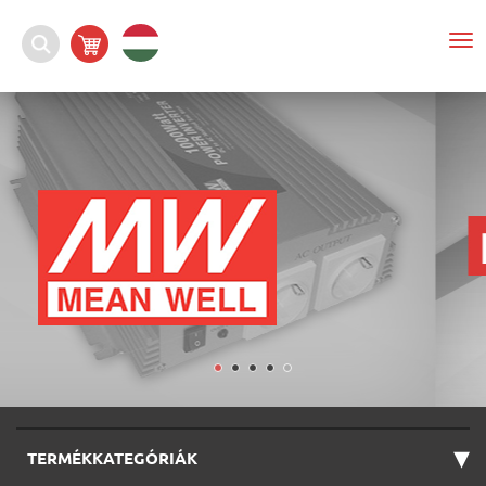
To
nav
▾
TERMÉKKATEGÓRIÁK