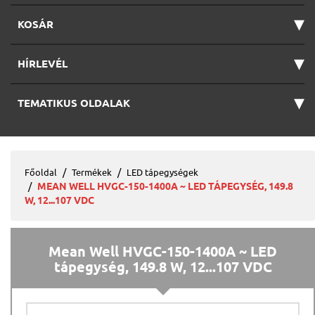
▾
KOSÁR
▾
HÍRLEVÉL
▾
TEMATIKUS OLDALAK
Főoldal
Termékek
LED tápegységek
MEAN WELL HVGC-150-1400A ~ LED TÁPEGYSÉG, 149.8
W, 12...107 VDC
Mean Well HVGC-150-1400A ~ LED
tápegység, 149.8 W, 12...107 VDC