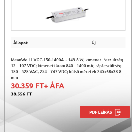
Új
Állapot
MeanWell HVGC-150-1400A ~ 149.8 W; kimeneti feszültség
12...107 VDC; kimeneti áram 840...1400 mA; tápfeszültség
180...528 VAC, 254...747 VDC; külső méretek 245x68x38.8
mm
30.359 FT
+ ÁFA
38.556 FT
PDF LEÍRÁS