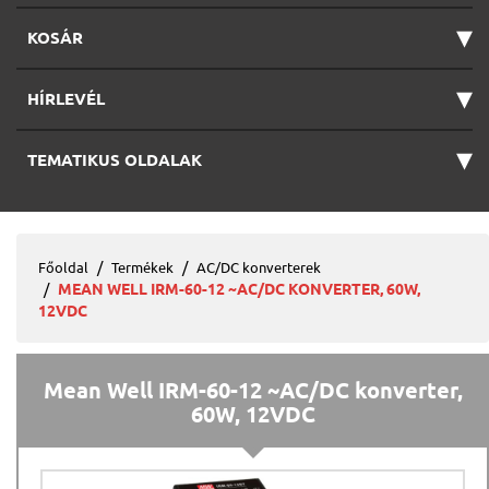
▾
KOSÁR
▾
HÍRLEVÉL
▾
TEMATIKUS OLDALAK
Főoldal
Termékek
AC/DC konverterek
MEAN WELL IRM-60-12 ~AC/DC KONVERTER, 60W,
12VDC
Mean Well IRM-60-12 ~AC/DC konverter,
60W, 12VDC