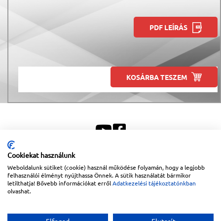
PDF LEÍRÁS
KOSÁRBA TESZEM
Cookiekat használunk
Weboldalunk sütiket (cookie) használ működése folyamán, hogy a legjobb
Sitemap
|
Impresszum
felhasználói élményt nyújthassa Önnek. A sütik használatát bármikor
letilthatja! Bővebb információkat erről
Adatkezelési tájékoztatónkban
Copyright © 2026
Lapanthera Kft.
Webbolt |
1047
Budapest
,
Váci út 15-19.
|
+36-30/539-
olvashat.
76-24
|
+36-1-613-5453
|
www.lapanthera.hu
Webbolt | webdesign és implementáció:
Webdream