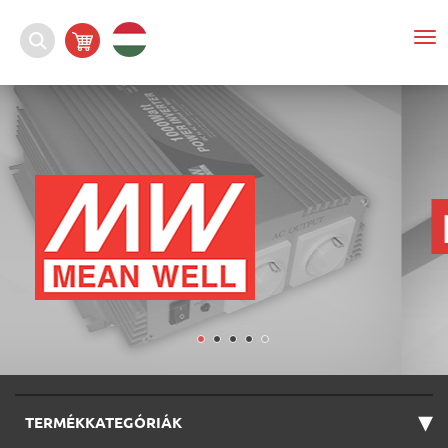
To
nav
▾
TERMÉKKATEGÓRIÁK