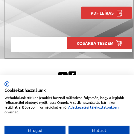
PDF LEÍRÁS
KOSÁRBA TESZEM
Cookiekat használunk
Weboldalunk sütiket (cookie) használ működése folyamán, hogy a legjobb
Sitemap
|
Impresszum
felhasználói élményt nyújthassa Önnek. A sütik használatát bármikor
letilthatja! Bővebb információkat erről
Adatkezelési tájékoztatónkban
Copyright © 2026
Lapanthera Kft.
Webbolt |
1047
Budapest
,
Váci út 15-19.
|
+36-30/539-
olvashat.
76-24
|
+36-1-613-5453
|
www.lapanthera.hu
Webbolt | webdesign és implementáció:
Webdream
Elfogad
Elutasít