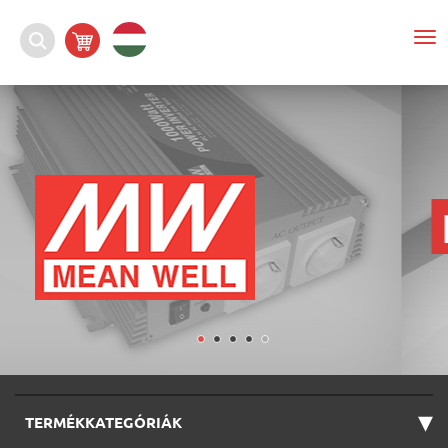
To
nav
▾
TERMÉKKATEGÓRIÁK