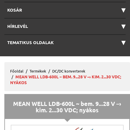
▾
KOSÁR
▾
HÍRLEVÉL
▾
TEMATIKUS OLDALAK
Főoldal
Termékek
DC/DC konverterek
MEAN WELL LDB-600L ~ BEM. 9...28 V –› KIM. 2...30 VDC;
NYÁKOS
MEAN WELL LDB-600L ~ bem. 9...28 V –›
kim. 2...30 VDC; nyákos