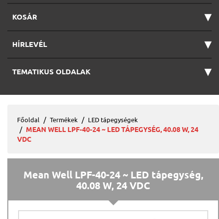
▾
KOSÁR
▾
HÍRLEVÉL
▾
TEMATIKUS OLDALAK
Főoldal
Termékek
LED tápegységek
MEAN WELL LPF-40-24 ~ LED TÁPEGYSÉG, 40.08 W, 24
VDC
Mean Well LPF-40-24 ~ LED tápegység,
40.08 W, 24 VDC