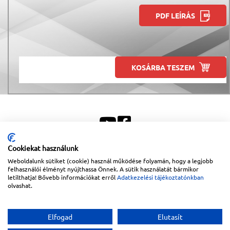
PDF LEÍRÁS
KOSÁRBA TESZEM
Cookiekat használunk
Weboldalunk sütiket (cookie) használ működése folyamán, hogy a legjobb
Sitemap
|
Impresszum
felhasználói élményt nyújthassa Önnek. A sütik használatát bármikor
letilthatja! Bővebb információkat erről
Adatkezelési tájékoztatónkban
Copyright © 2026
Lapanthera Kft.
Webbolt |
1047
Budapest
,
Váci út 15-19.
|
+36-30/539-
olvashat.
76-24
|
+36-1-613-5453
|
www.lapanthera.hu
Webbolt | webdesign és implementáció:
Webdream
Elfogad
Elutasít