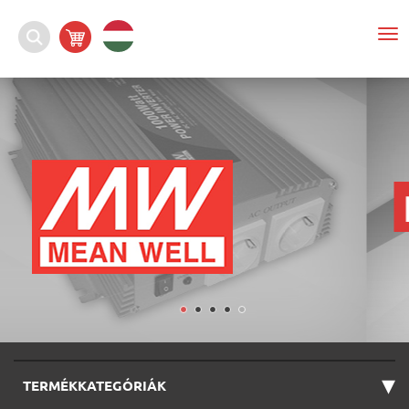
To
nav
▾
TERMÉKKATEGÓRIÁK