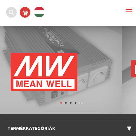
To
nav
▾
TERMÉKKATEGÓRIÁK