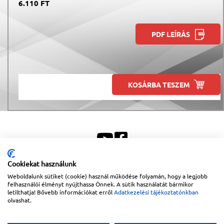
6.110 FT
PDF LEÍRÁS
KOSÁRBA TESZEM
Cookiekat használunk
Weboldalunk sütiket (cookie) használ működése folyamán, hogy a legjobb
Sitemap
|
Impresszum
felhasználói élményt nyújthassa Önnek. A sütik használatát bármikor
letilthatja! Bővebb információkat erről
Adatkezelési tájékoztatónkban
Copyright © 2026
Lapanthera Kft.
Webbolt |
1047
Budapest
,
Váci út 15-19.
|
+36-30/539-
olvashat.
76-24
|
+36-1-613-5453
|
www.lapanthera.hu
Webbolt | webdesign és implementáció:
Webdream