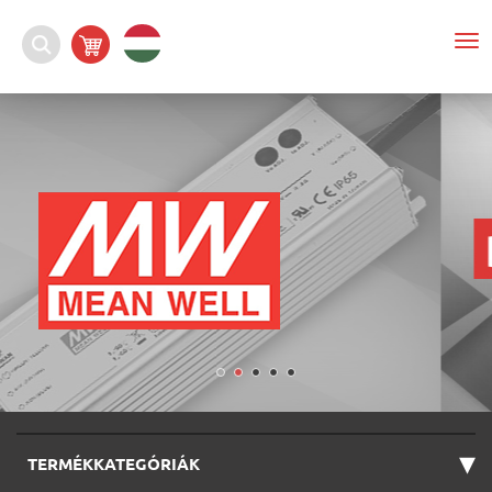
To
nav
▾
TERMÉKKATEGÓRIÁK