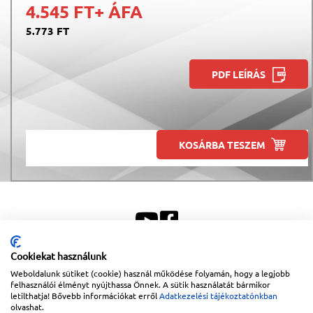
4.545 FT
+ ÁFA
5.773 FT
PDF LEÍRÁS
KOSÁRBA TESZEM
Cookiekat használunk
Weboldalunk sütiket (cookie) használ működése folyamán, hogy a legjobb
Sitemap
|
Impresszum
felhasználói élményt nyújthassa Önnek. A sütik használatát bármikor
letilthatja! Bővebb információkat erről
Adatkezelési tájékoztatónkban
Copyright © 2026
Lapanthera Kft.
Webbolt |
1047
Budapest
,
Váci út 15-19.
|
+36-30/539-
76-24
|
+36-1-613-5453
|
www.lapanthera.hu
olvashat.