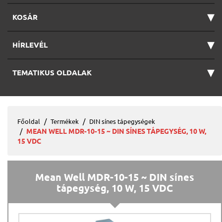
▾
KOSÁR
▾
HÍRLEVÉL
▾
TEMATIKUS OLDALAK
Főoldal
Termékek
DIN sínes tápegységek
MEAN WELL MDR-10-15 ~ DIN SÍNES TÁPEGYSÉG, 10 W,
15 VDC
Mean Well MDR-10-15 ~ DIN sínes
tápegység, 10 W, 15 VDC