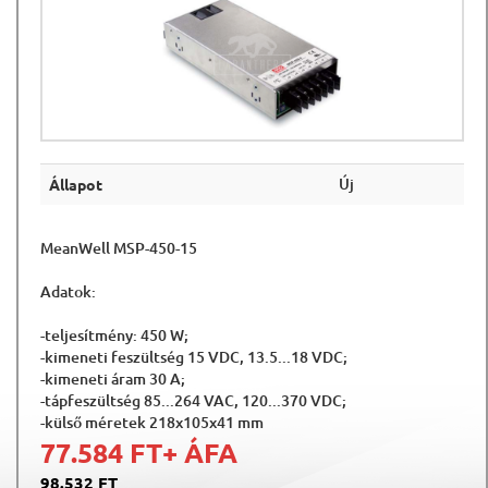
Új
Állapot
MeanWell MSP-450-15
Adatok:
-teljesítmény: 450 W;
-kimeneti feszültség 15 VDC, 13.5...18 VDC;
-kimeneti áram 30 A;
-tápfeszültség 85...264 VAC, 120...370 VDC;
-külső méretek 218x105x41 mm
77.584 FT
+ ÁFA
98.532 FT