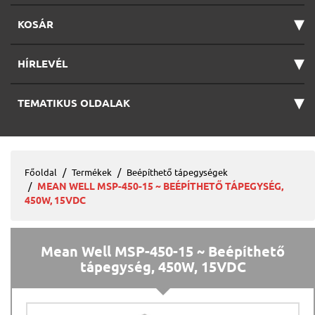
▾
KOSÁR
▾
HÍRLEVÉL
▾
TEMATIKUS OLDALAK
Főoldal
Termékek
Beépíthető tápegységek
MEAN WELL MSP-450-15 ~ BEÉPÍTHETŐ TÁPEGYSÉG,
450W, 15VDC
Mean Well MSP-450-15 ~ Beépíthető
tápegység, 450W, 15VDC