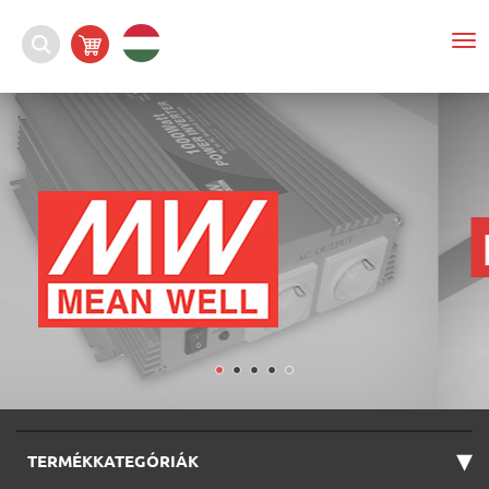
To
nav
▾
TERMÉKKATEGÓRIÁK