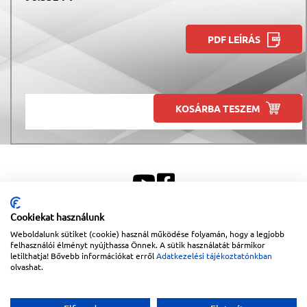
PDF LEÍRÁS
KOSÁRBA TESZEM
Cookiekat használunk
Weboldalunk sütiket (cookie) használ működése folyamán, hogy a legjobb
Sitemap
|
Impresszum
felhasználói élményt nyújthassa Önnek. A sütik használatát bármikor
letilthatja! Bővebb információkat erről
Adatkezelési tájékoztatónkban
Copyright © 2026
Lapanthera Kft.
Webbolt |
1047
Budapest
,
Váci út 15-19.
|
+36-30/539-
olvashat.
76-24
|
+36-1-613-5453
|
www.lapanthera.hu
Webbolt | webdesign és implementáció:
Webdream