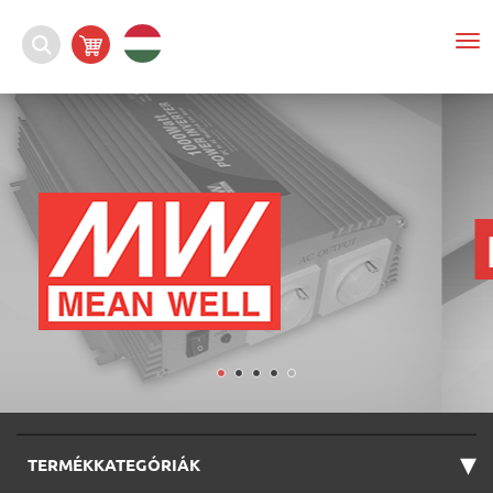
To
nav
▾
TERMÉKKATEGÓRIÁK