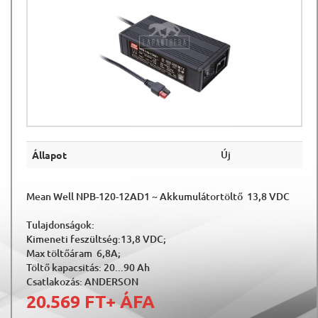
Új
Állapot
Mean Well NPB-120-12AD1 ~ Akkumulátortöltő 13,8 VDC
Tulajdonságok:
Kimeneti feszültség:13,8 VDC;
Max töltőáram
6,8A;
Töltő kapacsitás: 20...90 Ah
Csatlakozás: ANDERSON
20.569 FT
+ ÁFA