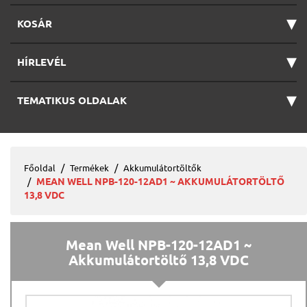
▾
KOSÁR
▾
HÍRLEVÉL
▾
TEMATIKUS OLDALAK
Főoldal
Termékek
Akkumulátortöltők
MEAN WELL NPB-120-12AD1 ~ AKKUMULÁTORTÖLTŐ
13,8 VDC
Mean Well NPB-120-12AD1 ~
Akkumulátortöltő 13,8 VDC