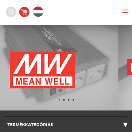
To
nav
▾
TERMÉKKATEGÓRIÁK