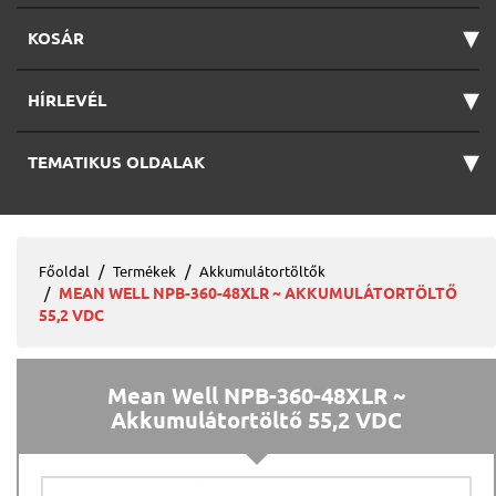
▾
KOSÁR
▾
HÍRLEVÉL
▾
TEMATIKUS OLDALAK
Főoldal
Termékek
Akkumulátortöltők
MEAN WELL NPB-360-48XLR ~ AKKUMULÁTORTÖLTŐ
55,2 VDC
Mean Well NPB-360-48XLR ~
Akkumulátortöltő 55,2 VDC