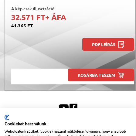
A kép csak illusztráció!
32.571 FT
+ ÁFA
41.365 FT
PDF LEÍRÁS
KOSÁRBA TESZEM
Cookiekat használunk
Weboldalunk sütiket (cookie) használ működése folyamán, hogy a legjobb
Sitemap
|
Impresszum