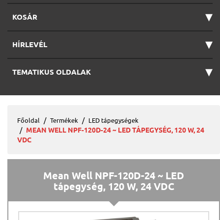
▾
KOSÁR
▾
HÍRLEVÉL
▾
TEMATIKUS OLDALAK
Főoldal
Termékek
LED tápegységek
MEAN WELL NPF-120D-24 ~ LED TÁPEGYSÉG, 120 W, 24
VDC
Mean Well NPF-120D-24 ~ LED
tápegység, 120 W, 24 VDC