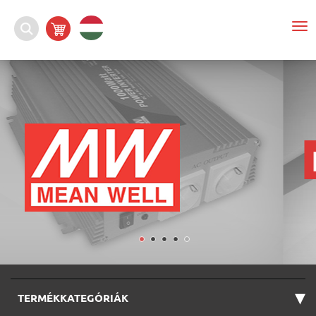
To
nav
▾
TERMÉKKATEGÓRIÁK