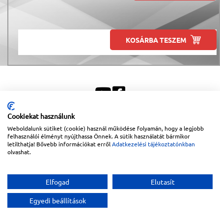
KOSÁRBA TESZEM
Cookiekat használunk
Weboldalunk sütiket (cookie) használ működése folyamán, hogy a legjobb
Sitemap
|
Impresszum
felhasználói élményt nyújthassa Önnek. A sütik használatát bármikor
letilthatja! Bővebb információkat erről
Adatkezelési tájékoztatónkban
Copyright © 2026
Lapanthera Kft.
Webbolt |
1047
Budapest
,
Váci út 15-19.
|
+36-30/539-
olvashat.
76-24
|
+36-1-613-5453
|
www.lapanthera.hu
Webbolt | webdesign és implementáció:
Webdream
Elfogad
Elutasít
Egyedi beállítások