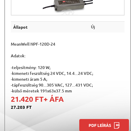
Új
Állapot
MeanWell NPF-120D-24
Adatok:
-teljesítmény: 120 W;
-kimeneti feszültség 24 VDC, 14.4...24 VDC;
-kimeneti áram 5 A;
-tápfeszültség 90...305 VAC, 127...431 VDC;
-külső méretek 191x63x37.5 mm
21.420 FT
+ ÁFA
27.203 FT
PDF LEÍRÁS