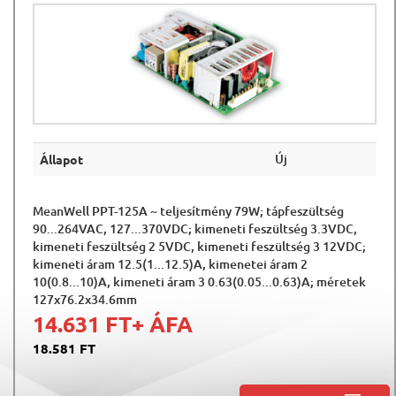
Új
Állapot
MeanWell PPT-125A ~ teljesítmény 79W; tápfeszültség
90...264VAC, 127...370VDC; kimeneti feszültség 3.3VDC,
kimeneti feszültség 2 5VDC, kimeneti feszültség 3 12VDC;
kimeneti áram 12.5(1...12.5)A, kimenetei áram 2
10(0.8...10)A, kimeneti áram 3 0.63(0.05...0.63)A; méretek
127x76.2x34.6mm
14.631 FT
+ ÁFA
18.581 FT