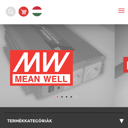
To
nav
▾
TERMÉKKATEGÓRIÁK