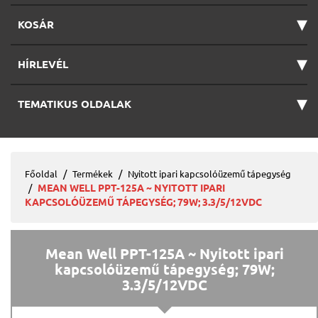
▾
KOSÁR
▾
HÍRLEVÉL
▾
TEMATIKUS OLDALAK
Főoldal
Termékek
Nyitott ipari kapcsolóüzemű tápegység
MEAN WELL PPT-125A ~ NYITOTT IPARI
KAPCSOLÓÜZEMŰ TÁPEGYSÉG; 79W; 3.3/5/12VDC
Mean Well PPT-125A ~ Nyitott ipari
kapcsolóüzemű tápegység; 79W;
3.3/5/12VDC