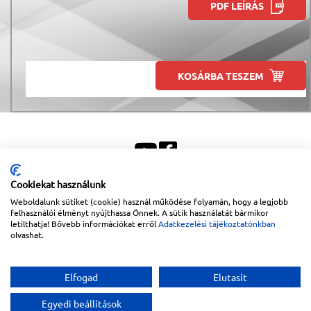
PDF LEÍRÁS
KOSÁRBA TESZEM
Cookiekat használunk
Weboldalunk sütiket (cookie) használ működése folyamán, hogy a legjobb
Sitemap
|
Impresszum
felhasználói élményt nyújthassa Önnek. A sütik használatát bármikor
letilthatja! Bővebb információkat erről
Adatkezelési tájékoztatónkban
Copyright © 2026
Lapanthera Kft.
Webbolt |
1047
Budapest
,
Váci út 15-19.
|
+36-30/539-
olvashat.
76-24
|
+36-1-613-5453
|
www.lapanthera.hu
Webbolt | webdesign és implementáció:
Webdream
Elfogad
Elutasít
Egyedi beállítások