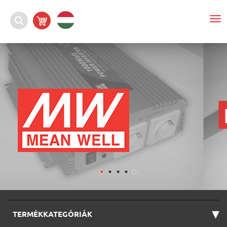
To
nav
▾
TERMÉKKATEGÓRIÁK