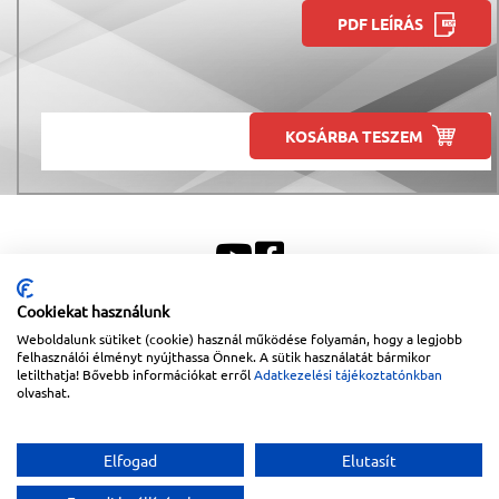
PDF LEÍRÁS
KOSÁRBA TESZEM
Cookiekat használunk
Weboldalunk sütiket (cookie) használ működése folyamán, hogy a legjobb
Sitemap
|
Impresszum
felhasználói élményt nyújthassa Önnek. A sütik használatát bármikor
letilthatja! Bővebb információkat erről
Adatkezelési tájékoztatónkban
Copyright © 2026
Lapanthera Kft.
Webbolt |
1047
Budapest
,
Váci út 15-19.
|
+36-30/539-
olvashat.
76-24
|
+36-1-613-5453
|
www.lapanthera.hu
Webbolt | webdesign és implementáció:
Webdream
Elfogad
Elutasít