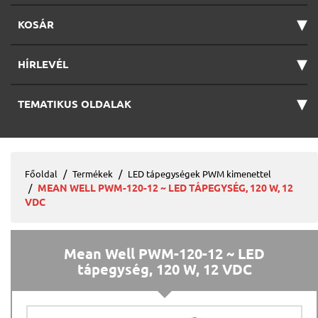
▾
KOSÁR
▾
HÍRLEVÉL
▾
TEMATIKUS OLDALAK
Főoldal
Termékek
LED tápegységek PWM kimenettel
MEAN WELL PWM-120-12 ~ LED TÁPEGYSÉG, 120 W, 12
VDC
Mean Well PWM-120-12 ~ LED
tápegység, 120 W, 12 VDC