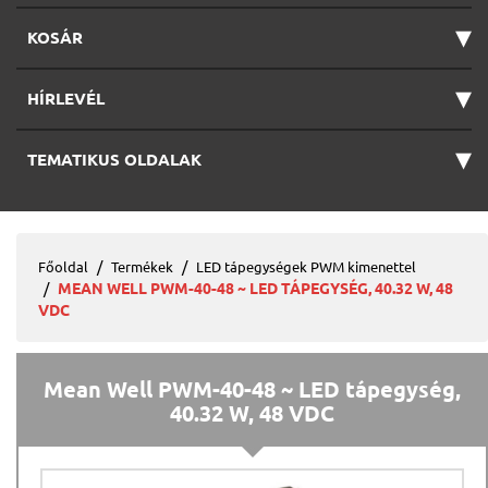
▾
KOSÁR
▾
HÍRLEVÉL
▾
TEMATIKUS OLDALAK
Főoldal
Termékek
LED tápegységek PWM kimenettel
MEAN WELL PWM-40-48 ~ LED TÁPEGYSÉG, 40.32 W, 48
VDC
Mean Well PWM-40-48 ~ LED tápegység,
40.32 W, 48 VDC