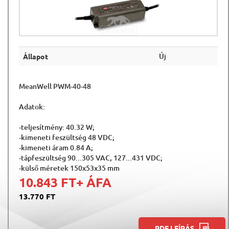
Új
Állapot
MeanWell PWM-40-48
Adatok:
-teljesítmény: 40.32 W;
-kimeneti feszültség 48 VDC;
-kimeneti áram 0.84 A;
-tápfeszültség 90...305 VAC, 127...431 VDC;
-külső méretek 150x53x35 mm
10.843 FT
+ ÁFA
13.770 FT
PDF LEÍRÁS