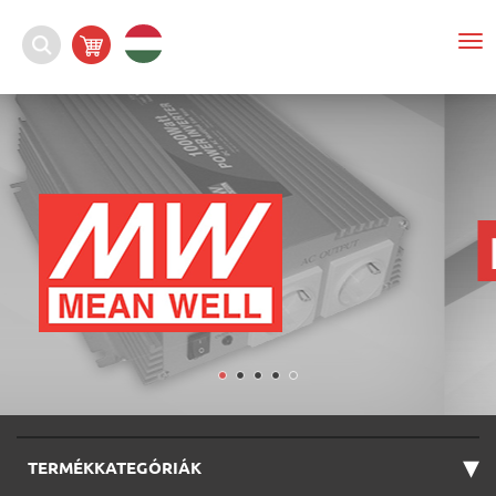
To
nav
▾
TERMÉKKATEGÓRIÁK