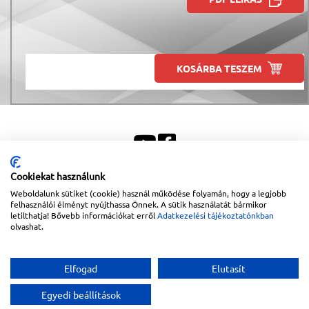
KOSÁRBA TESZEM
Cookiekat használunk
Weboldalunk sütiket (cookie) használ működése folyamán, hogy a legjobb
Sitemap
|
Impresszum
felhasználói élményt nyújthassa Önnek. A sütik használatát bármikor
letilthatja! Bővebb információkat erről
Adatkezelési tájékoztatónkban
Copyright © 2026
Lapanthera Kft.
Webbolt |
1047
Budapest
,
Váci út 15-19.
|
+36-30/539-
olvashat.
76-24
|
+36-1-613-5453
|
www.lapanthera.hu
Webbolt | webdesign és implementáció:
Webdream
Elfogad
Elutasít
Egyedi beállítások