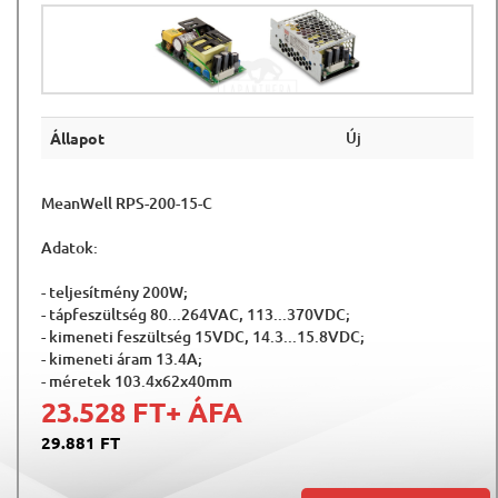
Új
Állapot
MeanWell RPS-200-15-C
Adatok:
- teljesítmény 200W;
- tápfeszültség 80...264VAC, 113...370VDC;
- kimeneti feszültség 15VDC, 14.3...15.8VDC;
- kimeneti áram 13.4A;
- méretek 103.4x62x40mm
23.528 FT
+ ÁFA
29.881 FT