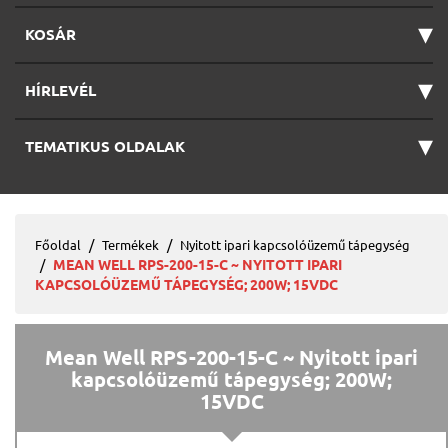
▾
KOSÁR
▾
HÍRLEVÉL
▾
TEMATIKUS OLDALAK
Főoldal
Termékek
Nyitott ipari kapcsolóüzemű tápegység
MEAN WELL RPS-200-15-C ~ NYITOTT IPARI
KAPCSOLÓÜZEMŰ TÁPEGYSÉG; 200W; 15VDC
Mean Well RPS-200-15-C ~ Nyitott ipari
kapcsolóüzemű tápegység; 200W;
15VDC