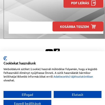
PDF LEÍRÁS
KOSÁRBA TESZEM
Cookiekat használunk
Weboldalunk sütiket (cookie) használ működése folyamán, hogy a legjobb
Sitemap
|
Impresszum
felhasználói élményt nyújthassa Önnek. A sütik használatát bármikor
letilthatja! Bővebb információkat erről
Adatkezelési tájékoztatónkban
Copyright © 2026
Lapanthera Kft.
Webbolt |
1047
Budapest
,
Váci út 15-19.
|
+36-30/539-
olvashat.
76-24
|
+36-1-613-5453
|
www.lapanthera.hu
Webbolt | webdesign és implementáció:
Webdream
Elfogad
Elutasít
Egyedi beállítások