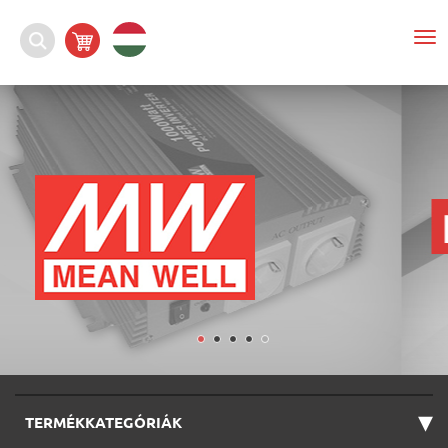
To
nav
▾
TERMÉKKATEGÓRIÁK