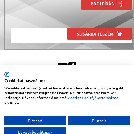
PDF LEÍRÁS
KOSÁRBA TESZEM
Cookiekat használunk
Weboldalunk sütiket (cookie) használ működése folyamán, hogy a legjobb
Sitemap
|
Impresszum
felhasználói élményt nyújthassa Önnek. A sütik használatát bármikor
letilthatja! Bővebb információkat erről
Adatkezelési tájékoztatónkban
Copyright © 2026
Lapanthera Kft.
Webbolt |
1047
Budapest
,
Váci út 15-19.
|
+36-30/539-
olvashat.
76-24
|
+36-1-613-5453
|
www.lapanthera.hu
Webbolt | webdesign és implementáció:
Webdream
Elfogad
Elutasít
Egyedi beállítások