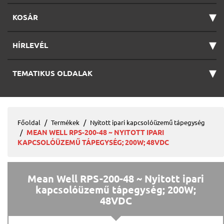
▾
KOSÁR
▾
HÍRLEVÉL
▾
TEMATIKUS OLDALAK
Főoldal
Termékek
Nyitott ipari kapcsolóüzemű tápegység
MEAN WELL RPS-200-48 ~ NYITOTT IPARI
KAPCSOLÓÜZEMŰ TÁPEGYSÉG; 200W; 48VDC
Mean Well RPS-200-48 ~ Nyitott ipari
kapcsolóüzemű tápegység; 200W;
48VDC