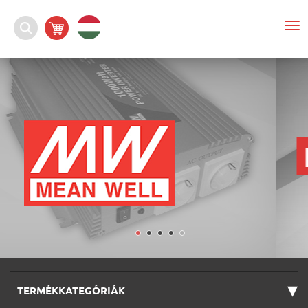
To
nav
▾
TERMÉKKATEGÓRIÁK