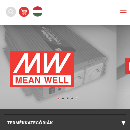
To
nav
▾
TERMÉKKATEGÓRIÁK