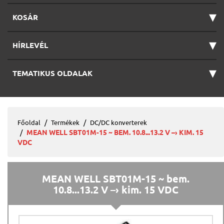
▾
KOSÁR
▾
HÍRLEVÉL
▾
TEMATIKUS OLDALAK
Főoldal
Termékek
DC/DC konverterek
MEAN WELL SBT01M-15 ~ BEM. 10.8...13.2 V –› KIM. 15
VDC
MEAN WELL SBT01M-15 ~ bem.
10.8...13.2 V –› kim. 15 VDC