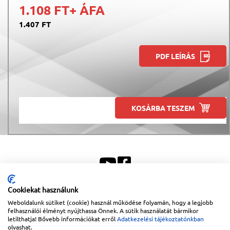
1.108 FT
+ ÁFA
1.407 FT
PDF LEÍRÁS
KOSÁRBA TESZEM
Cookiekat használunk
Weboldalunk sütiket (cookie) használ működése folyamán, hogy a legjobb
Sitemap
|
Impresszum
felhasználói élményt nyújthassa Önnek. A sütik használatát bármikor
letilthatja! Bővebb információkat erről
Adatkezelési tájékoztatónkban
Copyright © 2026
Lapanthera Kft.
Webbolt |
1047
Budapest
,
Váci út 15-19.
|
+36-30/539-
76-24
|
+36-1-613-5453
|
www.lapanthera.hu
olvashat.