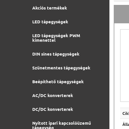
Akciós termékek
LED tápegységek
LED tápegységek PWM
kimenettel
DIN sínes tápegységek
Szünetmentes tápegységek
Beépíthető tápegységek
AC/DC konverterek
DC/DC konverterek
Ci
Nyitott ipari kapcsolóüzemű
Áll
tápegység