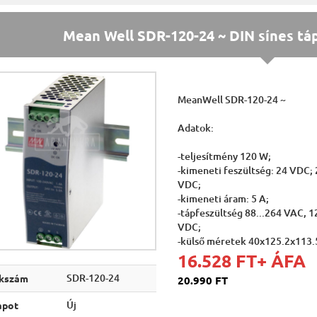
Mean Well SDR-120-24 ~ DIN sínes tá
MeanWell SDR-120-24 ~
Adatok:
-teljesítmény 120 W;
-kimeneti feszültség: 24 VDC; 
VDC;
-kimeneti áram: 5 A;
-tápfeszültség 88...264 VAC, 1
VDC;
-külső méretek 40x125.2x113
16.528 FT
+ ÁFA
SDR-120-24
kkszám
20.990 FT
Új
apot