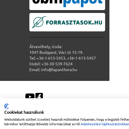
Átvevőhely, iroda:
1047 Budapest, Váci út 15-19.
Tel: +36-1-613-5453, +36-1-613-5457
Mobil: +36-30-539-7624
Email: info@lapanthera.hu
Cookiekat használunk
Weboldalunk sütiket (cookie) használ működése folyamán, hogy a legjobb felhas
Sitemap
|
Impresszum
bármikor letilthatja! Bővebb információkat erről
Adatkezelési tájékoztatónkba