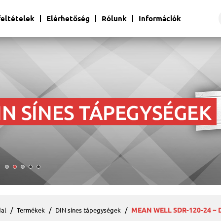
 feltételek
Elérhetőség
Rólunk
Információk
MEAN WELL SDR-120-24 ~ D
al
Termékek
DIN sínes tápegységek