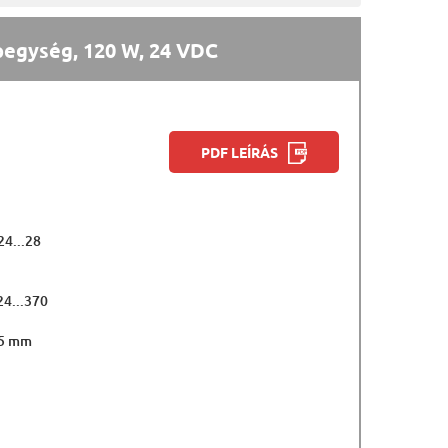
pegység, 120 W, 24 VDC
PDF LEÍRÁS
24...28
24...370
.5 mm