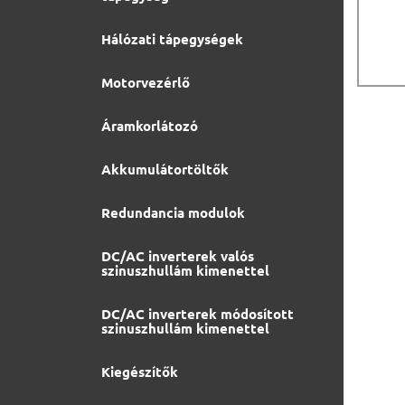
Hálózati tápegységek
Motorvezérlő
Áramkorlátozó
Akkumulátortöltők
Redundancia modulok
DC/AC inverterek valós
szinuszhullám kimenettel
DC/AC inverterek módosított
szinuszhullám kimenettel
Kiegészítők