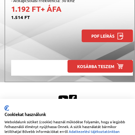
- Átkapcsolási frekvencia: 50 kHz
1.192 FT
+ ÁFA
1.514 FT
PDF LEÍRÁS
KOSÁRBA TESZEM
Cookiekat használunk
Weboldalunk sütiket (cookie) használ működése folyamán, hogy a legjobb
Sitemap
|
Impresszum
felhasználói élményt nyújthassa Önnek. A sütik használatát bármikor
letilthatja! Bővebb információkat erről
Adatkezelési tájékoztatónkban
Copyright © 2026
Lapanthera Kft.
Webbolt |
1047
Budapest
,
Váci út 15-19.
|
+36-30/539-