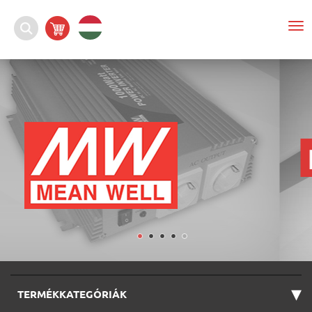
To
nav
▾
TERMÉKKATEGÓRIÁK