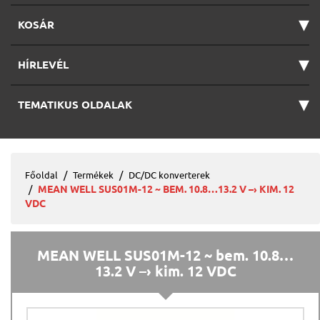
▾
KOSÁR
▾
HÍRLEVÉL
▾
TEMATIKUS OLDALAK
Főoldal
Termékek
DC/DC konverterek
MEAN WELL SUS01M-12 ~ BEM. 10.8…13.2 V –› KIM. 12
VDC
MEAN WELL SUS01M-12 ~ bem. 10.8…
13.2 V –› kim. 12 VDC