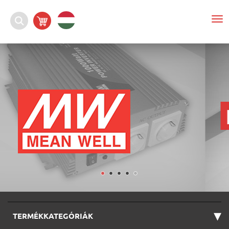
To
nav
▾
TERMÉKKATEGÓRIÁK