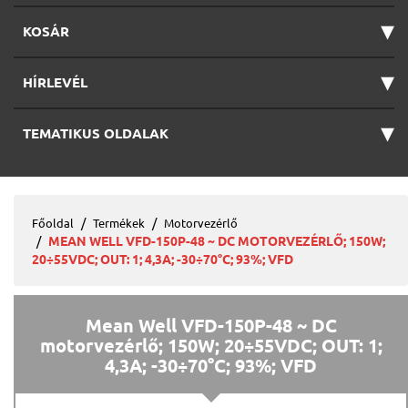
▾
KOSÁR
▾
HÍRLEVÉL
▾
TEMATIKUS OLDALAK
Főoldal
Termékek
Motorvezérlő
MEAN WELL VFD-150P-48 ~ DC MOTORVEZÉRLŐ; 150W;
20÷55VDC; OUT: 1; 4,3A; -30÷70°C; 93%; VFD
Mean Well VFD-150P-48 ~ DC
motorvezérlő; 150W; 20÷55VDC; OUT: 1;
4,3A; -30÷70°C; 93%; VFD