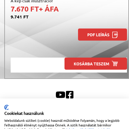
A kép csak illusztráció!
7.670 FT
+ ÁFA
9.741 FT
PDF LEÍRÁS
KOSÁRBA TESZEM
Cookiekat használunk
Sitemap
|
Impresszum
Weboldalunk sütiket (cookie) használ működése folyamán, hogy a legjobb
felhasználói élményt nyújthassa Önnek. A sütik használatát bármikor
Copyright © 2026
Lapanthera Kft.
Webbolt |
1047
Budapest
,
Váci út 15-19.
|
+36-30/539-