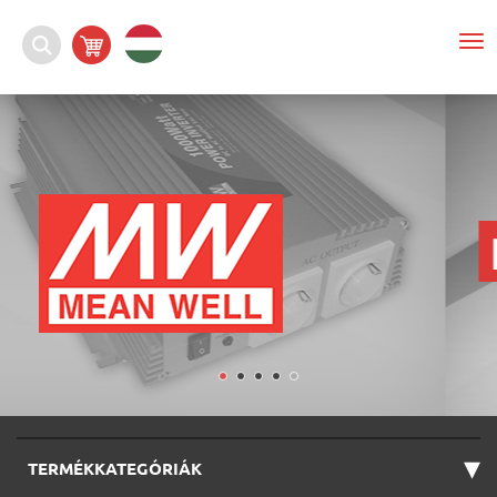
To
nav
▾
TERMÉKKATEGÓRIÁK