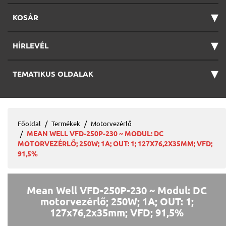
▾
KOSÁR
▾
HÍRLEVÉL
▾
TEMATIKUS OLDALAK
Főoldal
Termékek
Motorvezérlő
MEAN WELL VFD-250P-230 ~ MODUL: DC
MOTORVEZÉRLŐ; 250W; 1A; OUT: 1; 127X76,2X35MM; VFD;
91,5%
Mean Well VFD-250P-230 ~ Modul: DC
motorvezérlő; 250W; 1A; OUT: 1;
127x76,2x35mm; VFD; 91,5%