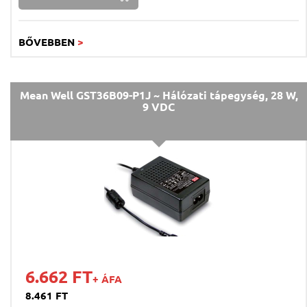
BŐVEBBEN
>
Mean Well GST36B09-P1J ~ Hálózati tápegység, 28 W,
9 VDC
6.662 FT
+ ÁFA
8.461 FT