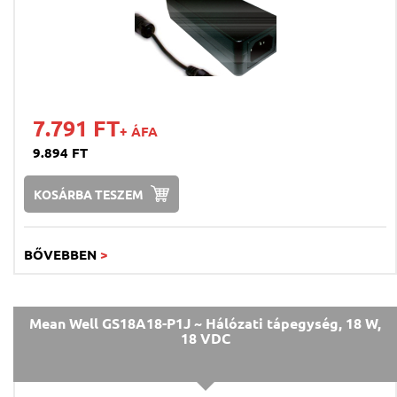
7.791 FT
+ ÁFA
9.894 FT
KOSÁRBA TESZEM
BŐVEBBEN
>
Mean Well GS18A18-P1J ~ Hálózati tápegység, 18 W,
18 VDC