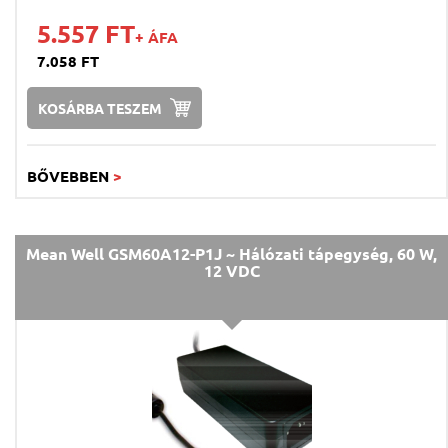
5.557 FT
+ ÁFA
7.058 FT
KOSÁRBA TESZEM
BŐVEBBEN
>
Mean Well GSM60A12-P1J ~ Hálózati tápegység, 60 W,
12 VDC