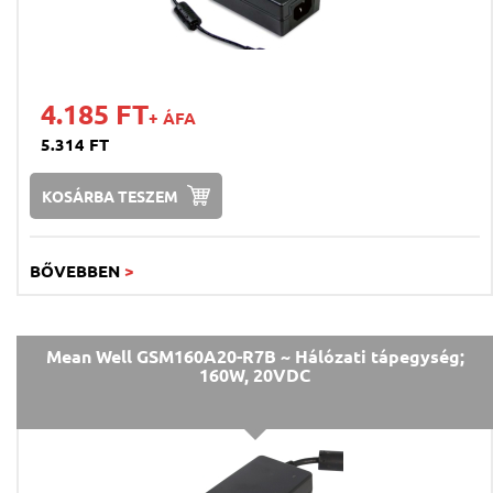
4.185 FT
+ ÁFA
5.314 FT
KOSÁRBA TESZEM
BŐVEBBEN
>
Mean Well GSM160A20-R7B ~ Hálózati tápegység;
160W, 20VDC