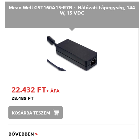
Mean Well GST160A15-R7B ~ Hálózati tápegység, 144
W, 15 VDC
22.432 FT
+ ÁFA
28.489 FT
KOSÁRBA TESZEM
BŐVEBBEN
>