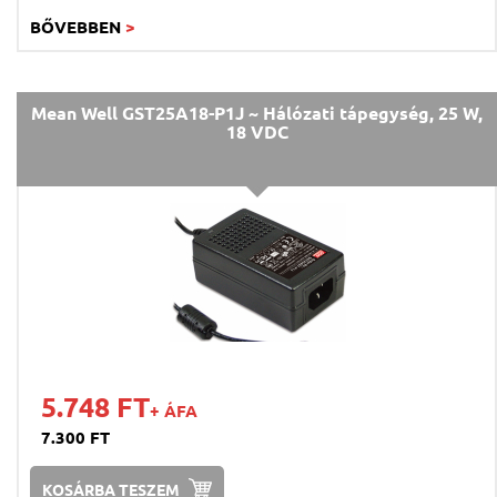
BŐVEBBEN
>
Mean Well GST25A18-P1J ~ Hálózati tápegység, 25 W,
18 VDC
5.748 FT
+ ÁFA
7.300 FT
KOSÁRBA TESZEM