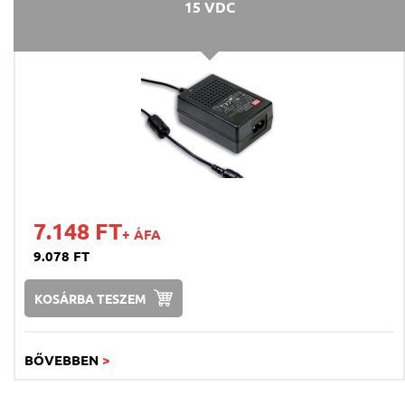
15 VDC
7.148 FT
+ ÁFA
9.078 FT
KOSÁRBA TESZEM
BŐVEBBEN
>