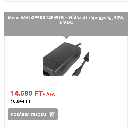
Mean Well GP50A14E-R1B ~ Hálózati tápegység; 50W;
5 VDC
14.680 FT
+ ÁFA
18.644 FT
KOSÁRBA TESZEM