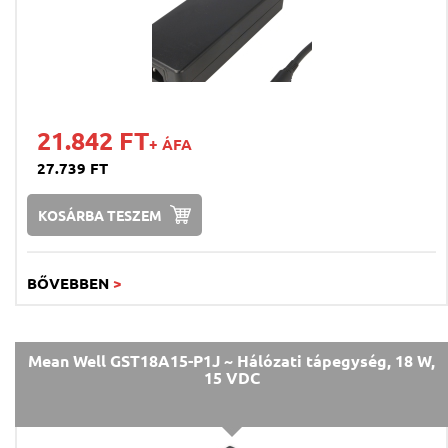
21.842 FT
+ ÁFA
27.739 FT
KOSÁRBA TESZEM
BŐVEBBEN
>
Mean Well GST18A15-P1J ~ Hálózati tápegység, 18 W,
15 VDC