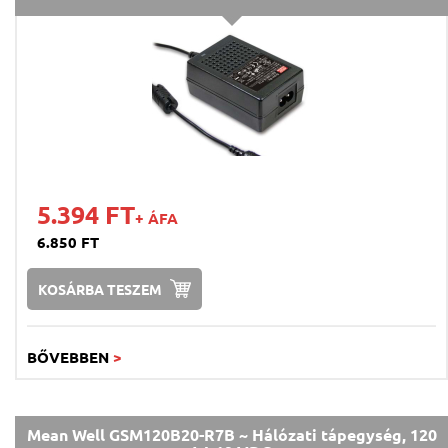
5.394 FT
+ ÁFA
6.850 FT
KOSÁRBA TESZEM
BŐVEBBEN
>
Mean Well GSM120B20-R7B ~ Hálózati tápegység, 120