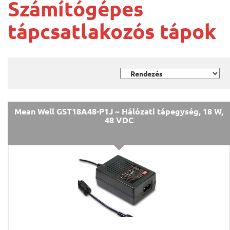
Számítógépes
tápcsatlakozós tápok
Mean Well GST18A48-P1J ~ Hálózati tápegység, 18 W,
48 VDC