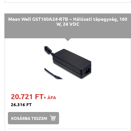
Mean Well GST160A24-R7B ~ Hálózati tápegység, 160
W, 24 VDC
20.721 FT
+ ÁFA
26.316 FT
KOSÁRBA TESZEM