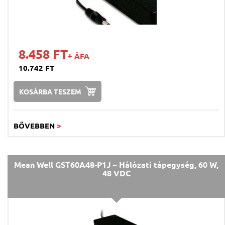
8.458 FT
+ ÁFA
10.742 FT
KOSÁRBA TESZEM
BŐVEBBEN
>
Mean Well GST60A48-P1J ~ Hálózati tápegység, 60 W,
48 VDC