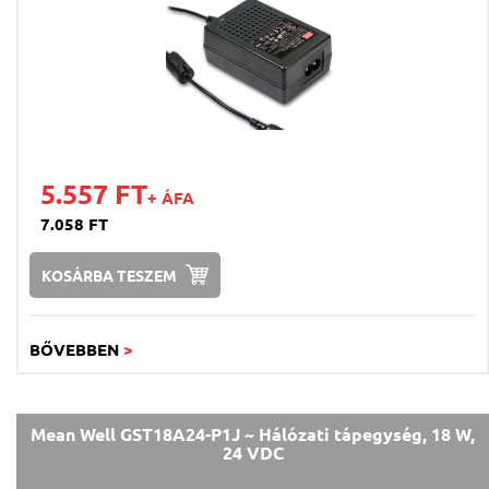
5.557 FT
+ ÁFA
7.058 FT
KOSÁRBA TESZEM
BŐVEBBEN
>
Mean Well GST18A24-P1J ~ Hálózati tápegység, 18 W,
24 VDC