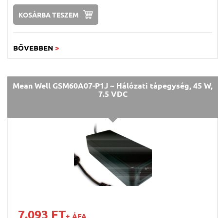
KOSÁRBA TESZEM
BŐVEBBEN
>
Mean Well GSM60A07-P1J ~ Hálózati tápegység, 45 W,
7.5 VDC
7.093 FT
+ ÁFA