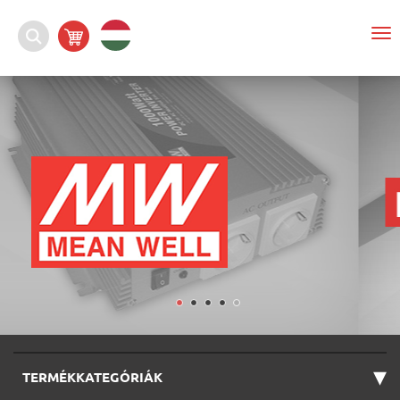
To
na
▾
TERMÉKKATEGÓRIÁK