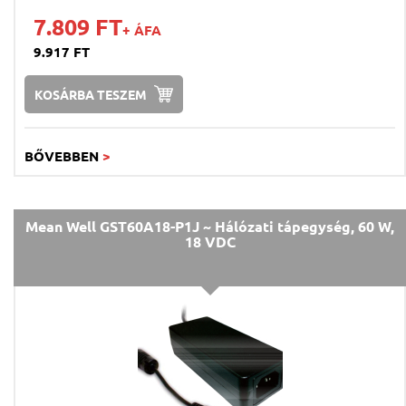
7.809 FT
+ ÁFA
9.917 FT
KOSÁRBA TESZEM
BŐVEBBEN
>
Mean Well GST60A18-P1J ~ Hálózati tápegység, 60 W,
18 VDC