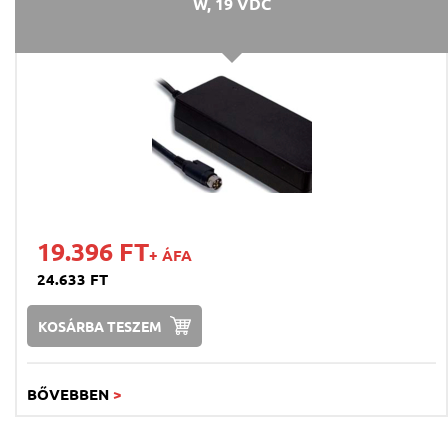
W, 19 VDC
19.396 FT
+ ÁFA
24.633 FT
KOSÁRBA TESZEM
BŐVEBBEN
>