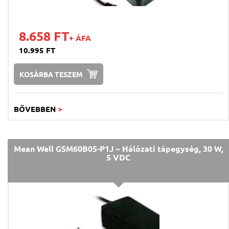
8.658 FT
+ ÁFA
10.995 FT
KOSÁRBA TESZEM
BŐVEBBEN
>
Mean Well GSM60B05-P1J ~ Hálózati tápegység, 30 W,
5 VDC