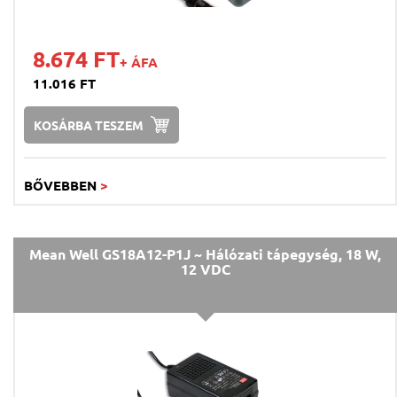
8.674 FT
+ ÁFA
11.016 FT
KOSÁRBA TESZEM
BŐVEBBEN
>
Mean Well GS18A12-P1J ~ Hálózati tápegység, 18 W,
12 VDC