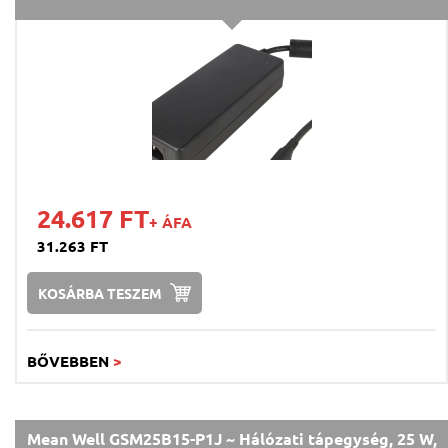
24.617 FT
+ ÁFA
31.263 FT
KOSÁRBA TESZEM
BŐVEBBEN
>
Mean Well GSM25B15-P1J ~ Hálózati tápegység, 25 W,