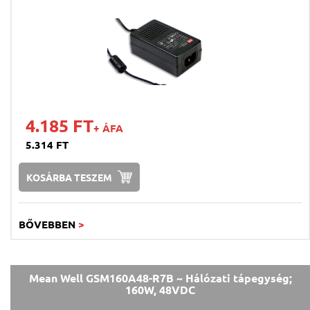
4.185 FT
+ ÁFA
5.314 FT
KOSÁRBA TESZEM
BŐVEBBEN
>
Mean Well GSM160A48-R7B ~ Hálózati tápegység;
160W, 48VDC