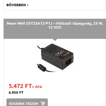
BŐVEBBEN
>
Mean Well GST25A12-P1J ~ Hálózati tápegység, 25 W,
12 VDC
5.472 FT
+ ÁFA
6.950 FT
KOSÁRBA TESZEM