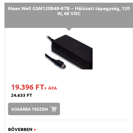
Mean Well GSM120B48-R7B ~ Hálózati tápegység, 120
W, 48 VDC
19.396 FT
+ ÁFA
24.633 FT
KOSÁRBA TESZEM
BŐVEBBEN
>