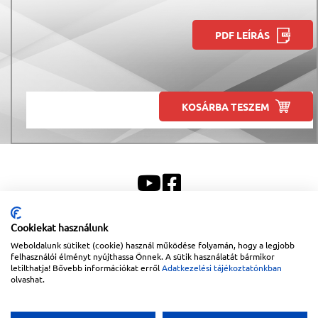
PDF LEÍRÁS
KOSÁRBA TESZEM
Cookiekat használunk
Sitemap
|
Impresszum
Weboldalunk sütiket (cookie) használ működése folyamán, hogy a legjobb
felhasználói élményt nyújthassa Önnek. A sütik használatát bármikor
Copyright © 2026
Lapanthera Kft.
Webbolt |
1047
Budapest
,
Váci út 15-19.
|
+36-30/539-
letilthatja! Bővebb információkat erről
Adatkezelési tájékoztatónkban
76-24
|
+36-1-613-5453
|
www.lapanthera.hu
olvashat.
Webbolt | webdesign és implementáció:
Webdream