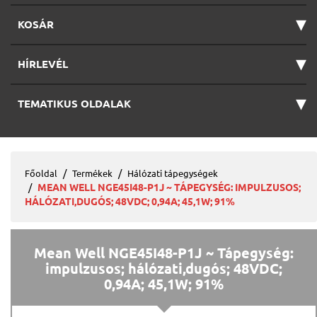
▾
KOSÁR
▾
HÍRLEVÉL
▾
TEMATIKUS OLDALAK
Főoldal
Termékek
Hálózati tápegységek
MEAN WELL NGE45I48-P1J ~ TÁPEGYSÉG: IMPULZUSOS;
HÁLÓZATI,DUGÓS; 48VDC; 0,94A; 45,1W; 91%
Mean Well NGE45I48-P1J ~ Tápegység:
impulzusos; hálózati,dugós; 48VDC;
0,94A; 45,1W; 91%