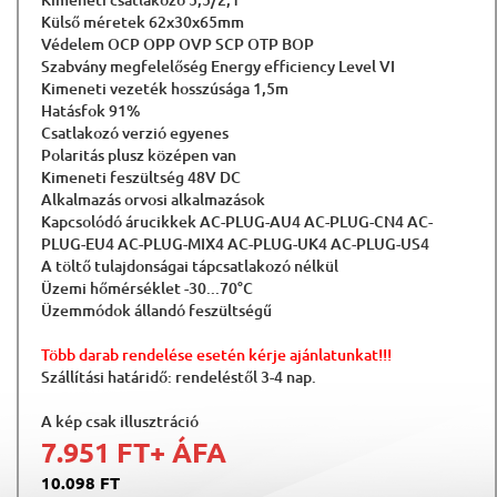
Külső méretek 62x30x65mm
Védelem OCP OPP OVP SCP OTP BOP
Szabvány megfelelőség Energy efficiency Level VI
Kimeneti vezeték hosszúsága 1,5m
Hatásfok 91%
Csatlakozó verzió egyenes
Polaritás plusz középen van
Kimeneti feszültség 48V DC
Alkalmazás orvosi alkalmazások
Kapcsolódó árucikkek AC-PLUG-AU4 AC-PLUG-CN4 AC-
PLUG-EU4 AC-PLUG-MIX4 AC-PLUG-UK4 AC-PLUG-US4
A töltő tulajdonságai tápcsatlakozó nélkül
Üzemi hőmérséklet -30...70°C
Üzemmódok állandó feszültségű
Több darab rendelése esetén kérje ajánlatunkat!!!
Szállítási határidő: rendeléstől 3-4 nap.
A kép csak illusztráció
7.951 FT
+ ÁFA
10.098 FT