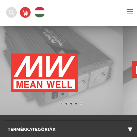
To
nav
▾
TERMÉKKATEGÓRIÁK