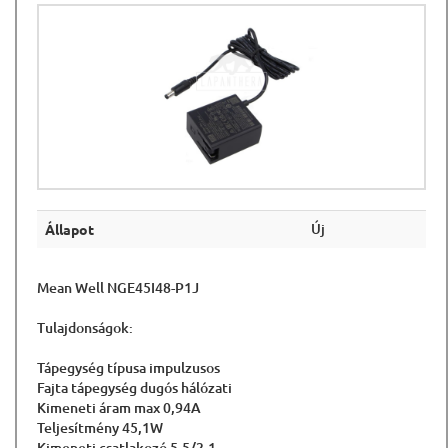
Új
Állapot
Mean Well NGE45I48-P1J
Tulajdonságok:
Tápegység típusa impulzusos
Fajta tápegység dugós hálózati
Kimeneti áram max 0,94A
Teljesítmény 45,1W
Kimeneti csatlakozó 5,5/2,1