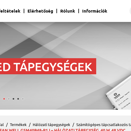
 feltételek
Elérhetőség
Rólunk
Információk
al
Termékek
Hálózati tápegységek
Számítógépes tápcsatlakozós 
EAN WELL GSM40B48-P1J ~ HÁLÓZATI TÁPEGYSÉG, 40 W, 48 VDC