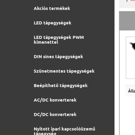
Akciós termékek
LED tápegységek
LED tápegységek PWM
kimenettel
DIN sínes tápegységek
Szünetmentes tápegységek
Beépíthető tápegységek
Áll
AC/DC konverterek
DC/DC konverterek
Nyitott ipari kapcsolóüzemű
tápegység