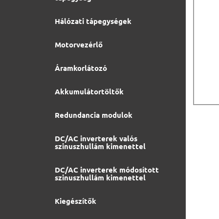
Hálózati tápegységek
Motorvezérlő
Áramkorlátozó
Akkumulátortöltők
Redundancia modulok
DC/AC inverterek valós
szinuszhullám kimenettel
DC/AC inverterek módosított
szinuszhullám kimenettel
Kiegészítők