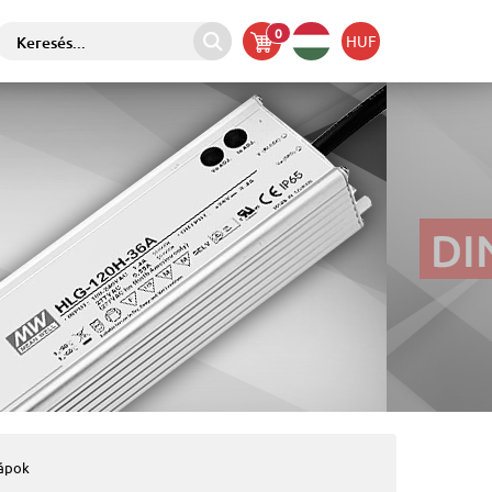
0
HUF
tápok