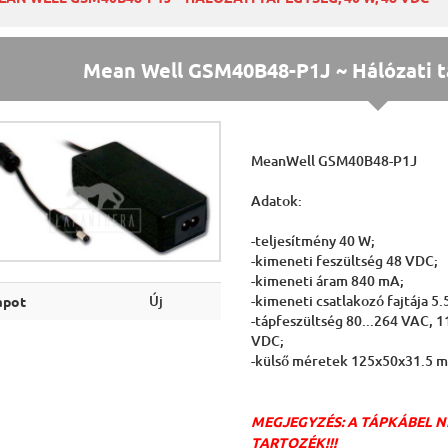
Mean Well GSM40B48-P1J ~ Hálózati t
MeanWell GSM40B48-P1J
Adatok:
-teljesítmény 40 W;
-kimeneti feszültség 48 VDC;
-kimeneti áram 840 mA;
-kimeneti csatlakozó fajtája 5.
Új
apot
-tápfeszültség 80...264 VAC, 1
VDC;
-külső méretek 125x50x31.5 
MEGJEGYZÉS: A TÁPKÁBEL 
TARTOZÉK!!!