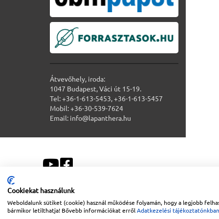
Átvevőhely, iroda:
1047 Budapest, Váci út 15-19.
Tel: +36-1-613-5453, +36-1-613-5457
Mobil: +36-30-539-7624
Email: info@lapanthera.hu
Cookiekat használunk
Weboldalunk sütiket (cookie) használ működése folyamán, hogy a legjobb felhas
Sitemap
|
Impresszum
bármikor letilthatja! Bővebb információkat erről
Adatkezelési tájékoztatónkba