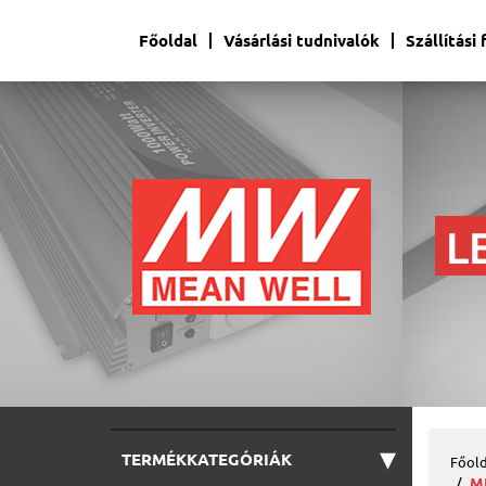
Főoldal
Vásárlási tudnivalók
Szállítási
▾
TERMÉKKATEGÓRIÁK
Főold
M