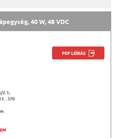
ápegység, 40 W, 48 VDC
PDF LEÍRÁS
5/2.1;
13...370
mm
NEM